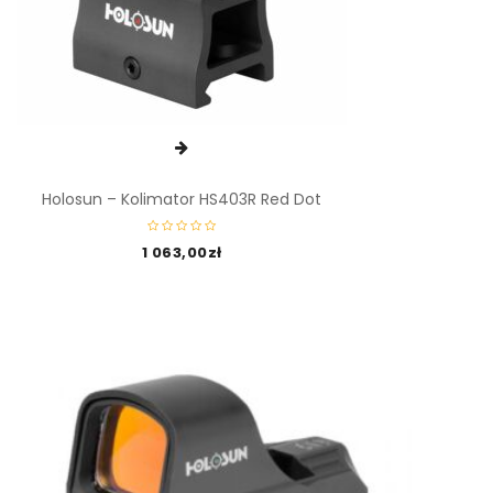
Holosun – Kolimator HS403R Red Dot
1 063,00
zł