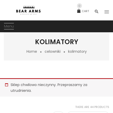
0
CART
Menu
KOLIMATORY
Home
celowniki
kolimatory
Sklep chwilowo nieczynny. Przepraszamy za
utrudnienia.
THERE ARE 44 PRODUCTS