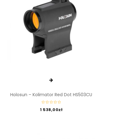
Holosun – Kolimator Red Dot HS503CU
1 538,00
zł