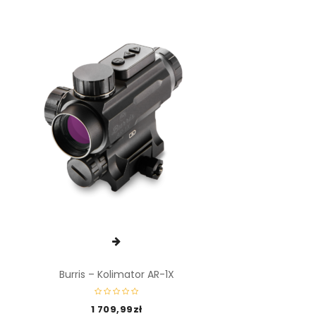
Burris – Kolimator AR-1X
1 709,99
zł