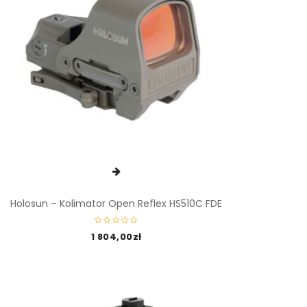
Holosun – Kolimator Open Reflex HS510C FDE
1 804,00
zł