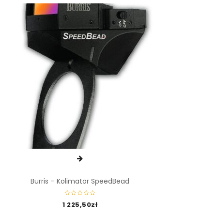
Burris – Kolimator SpeedBead
1 225,50
zł