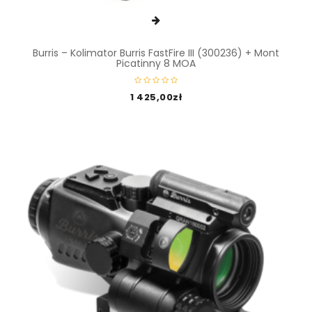
Burris – Kolimator Burris FastFire III (300236) + Mont
Picatinny 8 MOA
1 425,00
zł