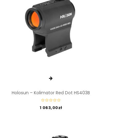
Holosun – Kolimator Red Dot HS403B
1 063,00
zł