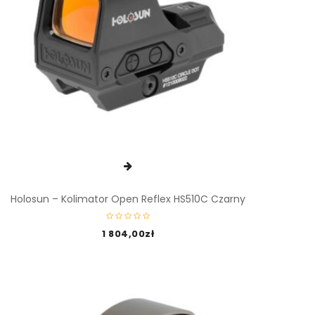
Holosun – Kolimator Open Reflex HS510C Czarny
1 804,00
zł