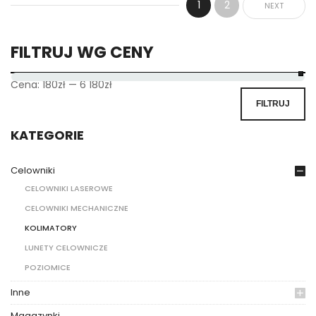
1
2
NEXT
FILTRUJ WG CENY
Cena:
180zł
—
6 180zł
FILTRUJ
KATEGORIE
Celowniki
CELOWNIKI LASEROWE
CELOWNIKI MECHANICZNE
KOLIMATORY
LUNETY CELOWNICZE
POZIOMICE
Inne
Magazynki