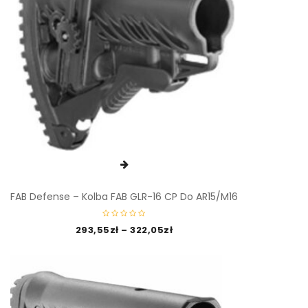
FAB Defense – Kolba FAB GLR-16 CP Do AR15/M16
293,55
zł
–
322,05
zł