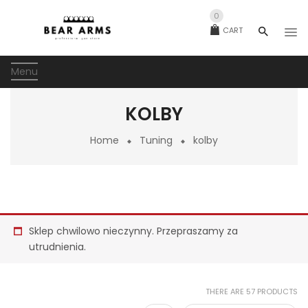
0
CART
Menu
KOLBY
Home
Tuning
kolby
Sklep chwilowo nieczynny. Przepraszamy za
utrudnienia.
THERE ARE 57 PRODUCTS