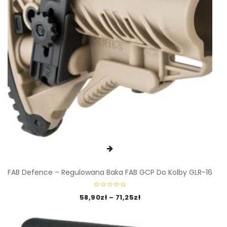
FAB Defence – Regulowana Baka FAB GCP Do Kolby GLR-16
58,90
zł
–
71,25
zł