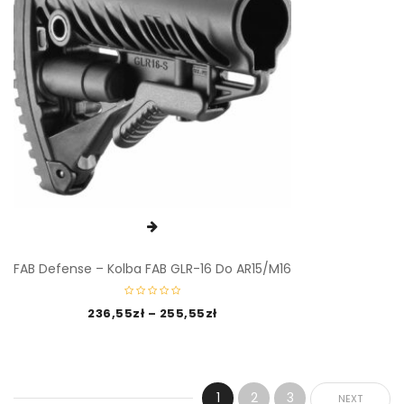
FAB Defense – Kolba FAB GLR-16 Do AR15/M16
236,55
zł
–
255,55
zł
1
2
3
NEXT