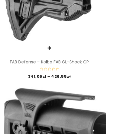
FAB Defense – Kolba FAB GL-Shock CP
341,05
zł
–
426,55
zł