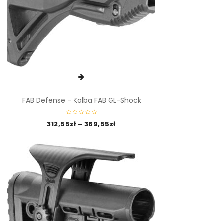
FAB Defense – Kolba FAB GL-Shock
312,55
zł
–
369,55
zł