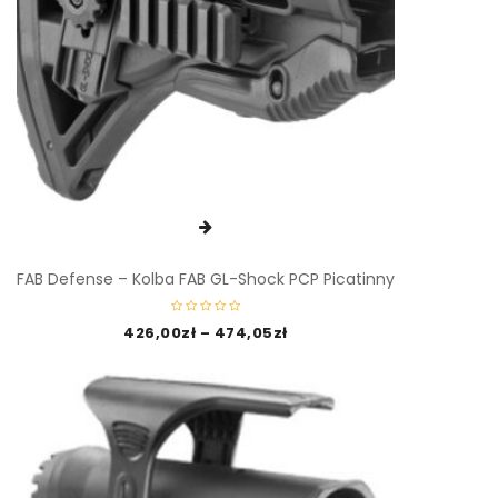
FAB Defense – Kolba FAB GL-Shock PCP Picatinny
426,00
zł
–
474,05
zł