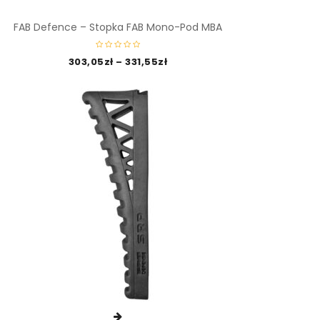
FAB Defence – Stopka FAB Mono-Pod MBA
303,05
zł
–
331,55
zł