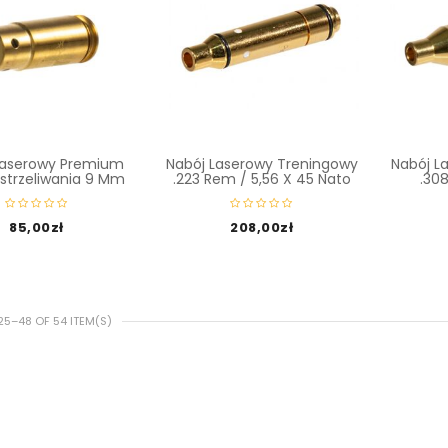
Laserowy Premium
Nabój Laserowy Treningowy
Nabój L
strzeliwania 9 Mm
.223 Rem / 5,56 X 45 Nato
.308
85,00
zł
208,00
zł
5–48 OF 54 ITEM(S)