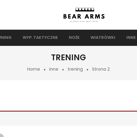
UNING
WYP. TAKTYCZNE
NOŻE
WIATRÓWKI
INNE
TRENING
Home
inne
trening
Strona 2