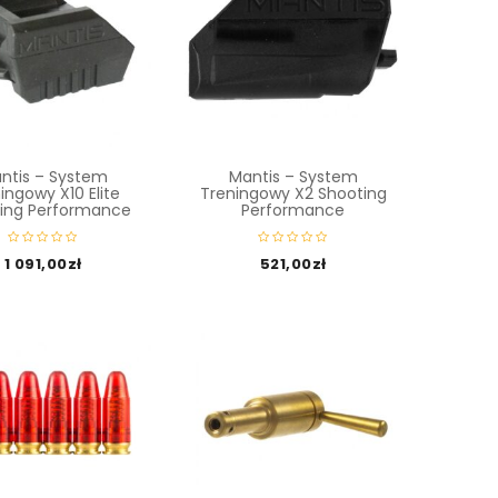
ntis – System
Mantis – System
ingowy X10 Elite
Treningowy X2 Shooting
ing Performance
Performance
1 091,00
zł
521,00
zł