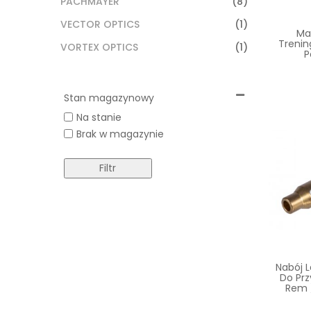
PACHMAYER
(8)
VECTOR OPTICS
(1)
Ma
Trenin
VORTEX OPTICS
(1)
P
Stan magazynowy
Na stanie
Brak w magazynie
Filtr
Nabój 
Do Prz
Rem /