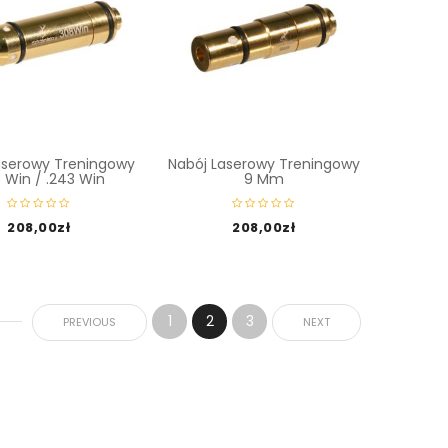
aserowy Treningowy
Nabój Laserowy Treningowy
 Win / .243 Win
9 Mm
208,00
zł
208,00
zł
1
2
3
PREVIOUS
NEXT