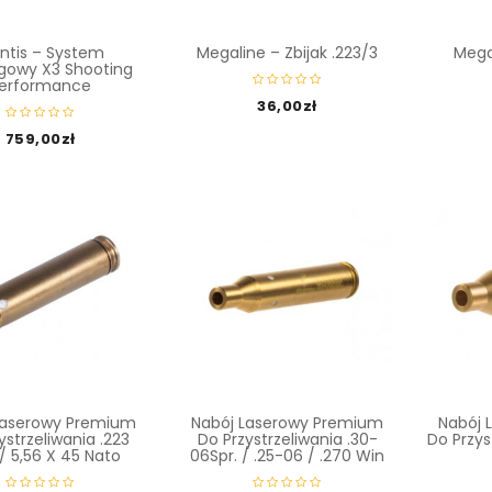
ntis – System
Megaline – Zbijak .223/3
Megal
gowy X3 Shooting
erformance
36,00
zł
759,00
zł
Laserowy Premium
Nabój Laserowy Premium
Nabój 
ystrzeliwania .223
Do Przystrzeliwania .30-
Do Przys
 5,56 X 45 Nato
06Spr. / .25-06 / .270 Win