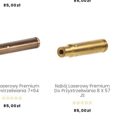
85,00
zł
85,00
zł
Laserowy Premium
Nabój Laserowy Premium
ystrzeliwania 7×64
Do Przystrzeliwania 8 X 57
JS
85,00
zł
85,00
zł