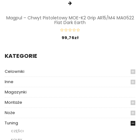
Magpul – Chwyt Pistoletowy MOE-K2 Grip AR15/M4 MAG522
Flat Dark Earth
99,76
zł
KATEGORIE
Celowniki
Inne
Magazynki
Montaże
Noże
Tuning
CZĘŚCI
KOLBY