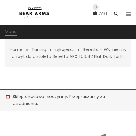
0
CART
Menu
Home
Tuning
rękojeści
Beretta – Wymienny
chwyt do pistoletu Beretta APX E01642 Flat Dark Earth
Sklep chwilowo nieczynny. Przepraszamy za
utrudnienia.