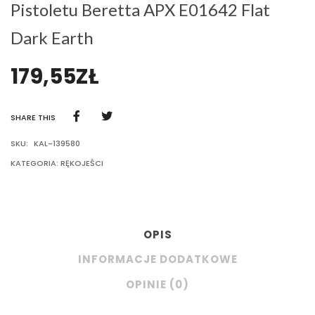
Pistoletu Beretta APX E01642 Flat
Dark Earth
179,55
ZŁ
SHARE THIS
SKU:
KAL-139580
KATEGORIA:
RĘKOJEŚCI
OPIS
INFORMACJE DODATKOWE
OPINIE (0)