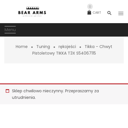
0
CART
Menu
Home
Tuning
rękojeści
Tikka – Chwyt
Pistoletowy TIKKA T3X S54067115
Sklep chwilowo nieczynny. Przepraszamy za
utrudnienia.