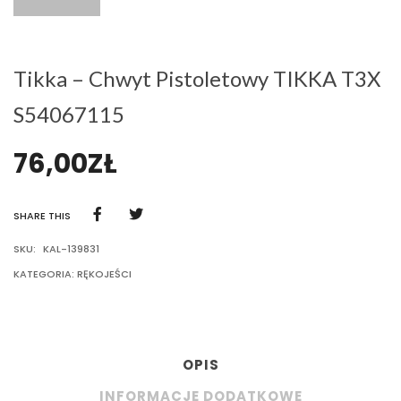
Tikka – Chwyt Pistoletowy TIKKA T3X
S54067115
76,00
ZŁ
SHARE THIS
SKU:
KAL-139831
KATEGORIA:
RĘKOJEŚCI
OPIS
INFORMACJE DODATKOWE