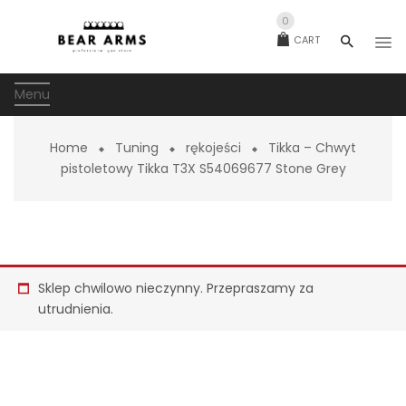
0
CART
Menu
Home
Tuning
rękojeści
Tikka – Chwyt
pistoletowy Tikka T3X S54069677 Stone Grey
Sklep chwilowo nieczynny. Przepraszamy za
utrudnienia.