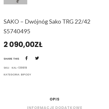
SAKO – Dwójnóg Sako TRG 22/42
S5740495
2 090,00
ZŁ
SHARE THIS
SKU:
KAL-139919
KATEGORIA:
BIPODY
OPIS
INFORMACJE DODATKOWE