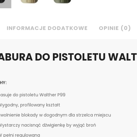
INFORMACJE DODATKOWE
OPINIE (0)
ABURA DO PISTOLETU WALTH
HY:
Pasuje do pistoletu Walther P99
Wygodny, profilowany kształt
Zwolnienie blokady w dogodnym dla strzelca miejscu
Wystarczy nacisnąć dźwigienkę by wyjąć broń
W pełni regulowana