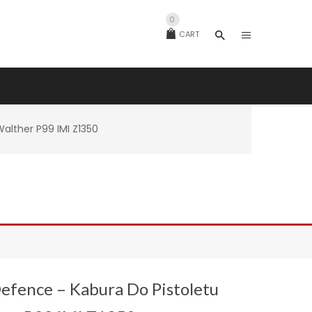
0
CART
alther P99 IMI Z1350
efence – Kabura Do Pistoletu