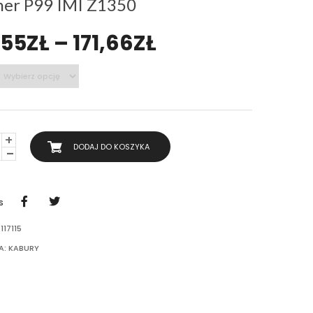
her P99 IMI Z1350
,55
ZŁ
–
171,66
ZŁ
DODAJ DO KOSZYKA
S
U
117115
A:
KABURY