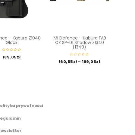
ence – Kabura Z1040
IMI Defence – Kabura FAB
IMI De
Glock
CZ SP-01 Shadow Z1340
Pistole
(1340)
189,05
zł
160,55
zł
–
189,05
zł
olityka prywatności
egulamin
ewsletter