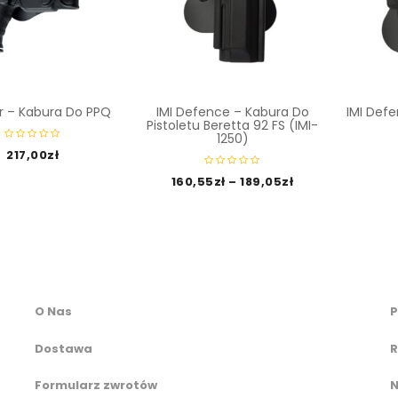
r – Kabura Do PPQ
IMI Defence – Kabura Do
IMI Def
Pistoletu Beretta 92 FS (IMI-
1250)
217,00
zł
160,55
zł
–
189,05
zł
O Nas
P
Dostawa
R
Formularz zwrotów
N