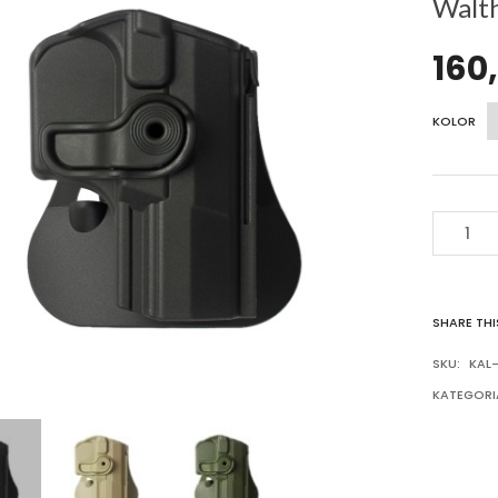
Walt
160
KOLOR
ILOŚĆ
IMI
DEFENCE
-
KABURA
DO
SHARE THI
PISTOLET
WALTHER
SKU:
KAL-
P99
KATEGORI
IMI
Z1350