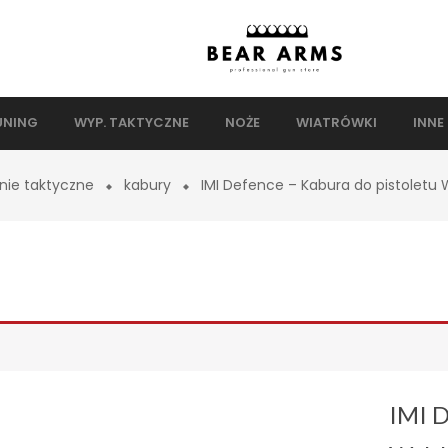
UNING
WYP. TAKTYCZNE
NOŻE
WIATRÓWKI
INNE
nie taktyczne
kabury
IMI Defence – Kabura do pistoletu W
IMI D