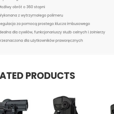
Możliwy obrót o 360 stopni
Wykonana z wytrzymałego polimeru
Regulacja za pomocą prostego klucza imbusowego
dealna dla cywilów, funkcjonariuszy służb celnych i żołnierzy
Przeznaczona dla użytkowników praworęcznych
LATED PRODUCTS