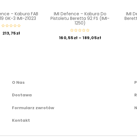
ence – Kabura FAB
IMI Defence – Kabura Do
IMI 
19 GK-3 IMI-Z1023
Pistoletu Beretta 92 FS (IMI-
Beret
1250)
213,75
zł
160,55
zł
–
189,05
zł
O Nas
P
Dostawa
R
Formularz zwrotów
N
Kontakt