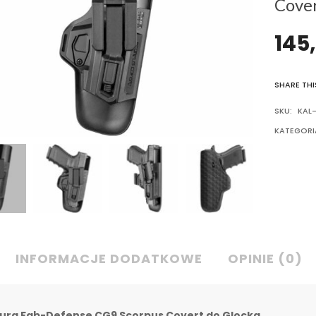
Cover
145
SHARE THI
SKU:
KAL
KATEGORI
INFORMACJE DODATKOWE
OPINIE (0)
ura Fab-Defense CG9 Scorpus Covert do Glocka