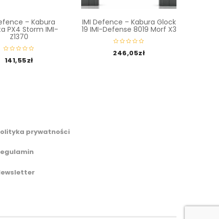
IMI De
Pi
17/19
Defence – Kabura
IMI Defence – Kabura Glock
ta PX4 Storm IMI-
19 IMI-Defense 8019 Morf X3
Z1370
160
246,05
zł
141,55
zł
olityka prywatności
egulamin
ewsletter