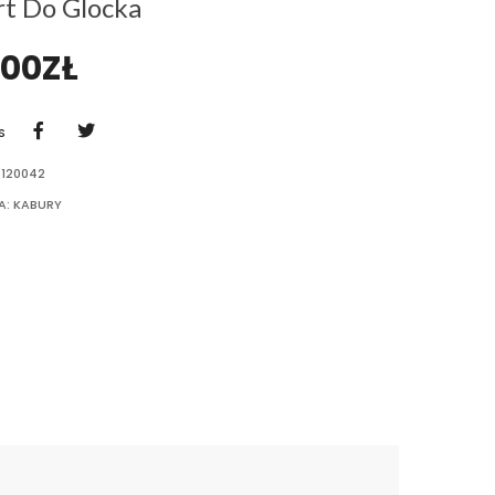
t Do Glocka
,00
ZŁ
S
-120042
A:
KABURY