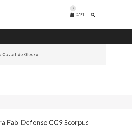
0
CART
 Covert do Glocka
ra Fab-Defense CG9 Scorpus