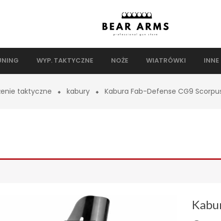
UNING
WYP. TAKTYCZNE
NOŻE
WIATRÓWKI
INNE
enie taktyczne
kabury
Kabura Fab-Defense CG9 Scorpus
Kabu