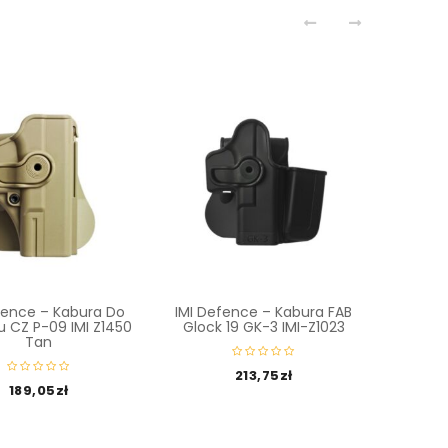
fence – Kabura Do
IMI Defence – Kabura FAB
Glock –
tu CZ P-09 IMI Z1450
Glock 19 GK-3 IMI-Z1023
Tan
213,75
zł
189,05
zł