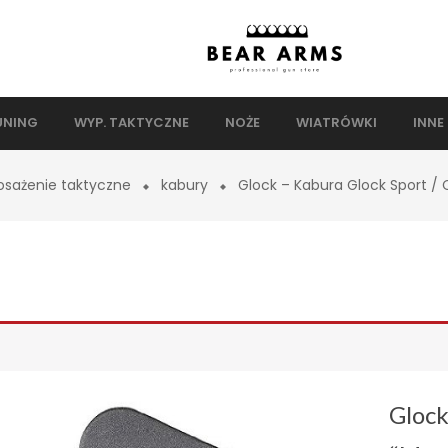
UNING
WYP. TAKTYCZNE
NOŻE
WIATRÓWKI
INNE
sażenie taktyczne
kabury
Glock – Kabura Glock Sport /
Glock