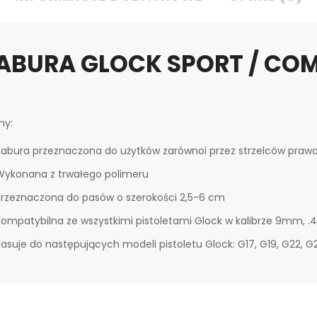
ABURA GLOCK SPORT / CO
hy:
Kabura przeznaczona do użytków zarównoi przez strzelców prawo
Wykonana z trwałego polimeru
Przeznaczona do pasów o szerokości 2,5-6 cm
Kompatybilna ze wszystkimi pistoletami Glock w kalibrze 9mm, .4
asuje do następujących modeli pistoletu Glock: G17, G19, G22, G2