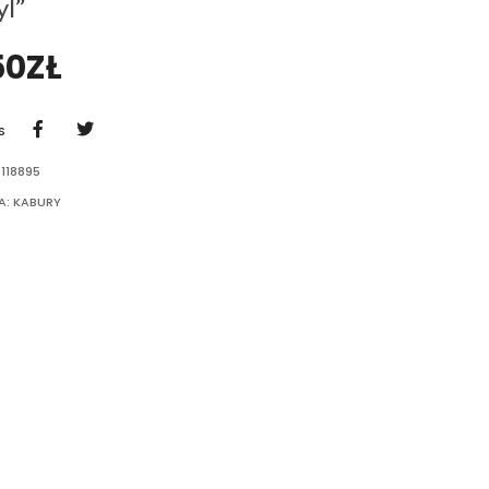
l”
50
ZŁ
S
118895
A:
KABURY