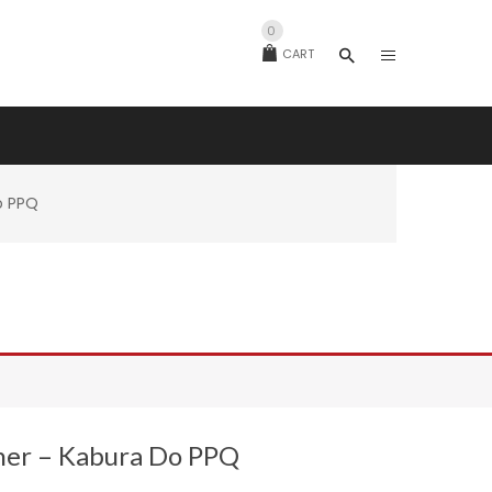
0
CART
o PPQ
her – Kabura Do PPQ