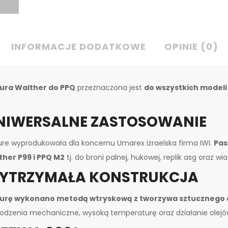
INFORMACJE DODATKOWE
OPINIE (0)
ura Walther do PPQ
przeznaczona jest
do wszystkich modeli
NIWERSALNE ZASTOSOWANIE
re wyprodukowała dla koncernu Umarex izraelska firma IWI.
Pas
ther P99 i PPQ M2
tj. do broni palnej, hukowej, replik asg oraz wi
YTRZYMAŁA KONSTRUKCJA
urę wykonano metodą wtryskową z tworzywa sztucznego o
odzenia mechaniczne, wysoką temperaturę oraz działanie olejów