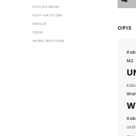
PASY DO BRONI
PASY TAKTYCZNE
SMYCZE
OPIS
SZELKI
WORKI ZRZUTOWE
Kab
M2
.
U
Kabu
Wal
W
Kab
uszk