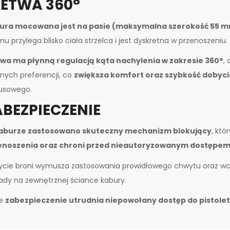
ŁETWA 360°
ura mocowana jest na pasie (maksymalna szerokość 55 m
u przylega blisko ciała strzelca i jest dyskretna w przenoszeniu.
twa ma płynną regulacją kąta nachylenia w zakresie 360°
,
nych preferencji, co
zwiększa komfort oraz szybkość dobyci
usowego.
ABEZPIECZENIE
aburze zastosowano skuteczny mechanizm blokujący
, któ
enoszenia oraz chroni przed nieautoryzowanym dostępe
cie broni wymusza zastosowania prowidłowego chwytu oraz wc
ady na zewnętrznej ściance kabury.
ie
zabezpieczenie utrudnia niepowołany dostęp do pistole