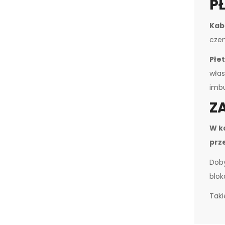
P
Kab
czem
Płe
włas
imb
Z
W k
prz
Doby
blok
Tak