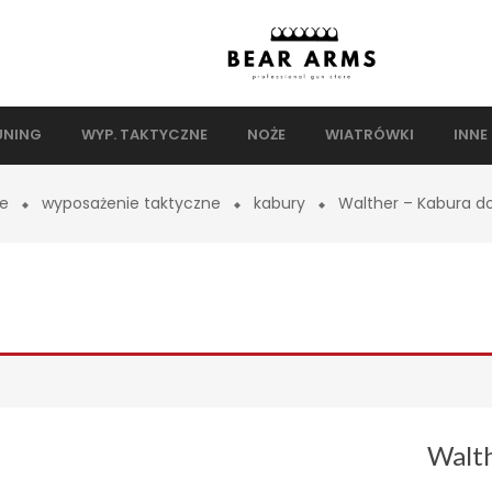
UNING
WYP. TAKTYCZNE
NOŻE
WIATRÓWKI
INNE
e
wyposażenie taktyczne
kabury
Walther – Kabura d
Walt