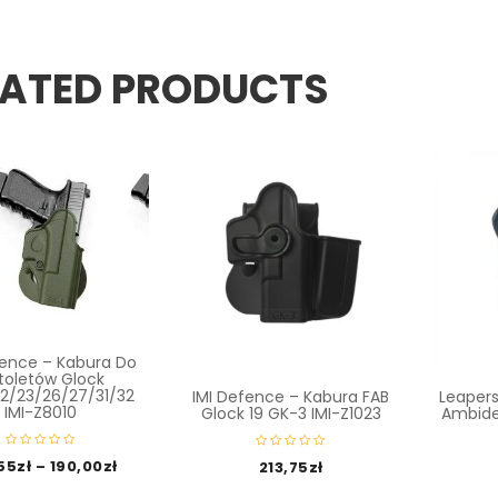
LATED PRODUCTS
fence – Kabura Do
stoletów Glock
22/23/26/27/31/32
IMI Defence – Kabura FAB
Leapers
IMI-Z8010
Glock 19 GK-3 IMI-Z1023
Ambidex
55
zł
–
190,00
zł
213,75
zł