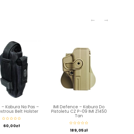
IMI De
Pistolet
 – Kabura Na Pas –
IMI Defence – Kabura Do
trous Belt Holster
Pistoletu CZ P-09 IMI Z1450
Tan
160
60,00
zł
189,05
zł