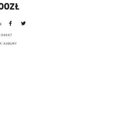
,00
ZŁ
S
-34047
A:
KABURY