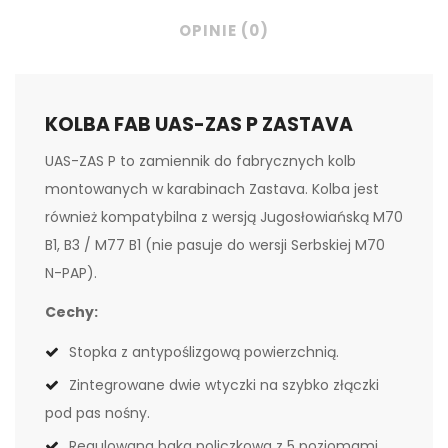
OPINIE (0)
KOLBA FAB UAS-ZAS P ZASTAVA
UAS-ZAS P to zamiennik do fabrycznych kolb
montowanych w karabinach Zastava. Kolba jest
również kompatybilna z wersją Jugosłowiańską M70
B1, B3 / M77 B1 (nie pasuje do wersji Serbskiej M70
N-PAP).
Cechy:
Stopka z antypoślizgową powierzchnią.
Zintegrowane dwie wtyczki na szybko złączki
pod pas nośny.
Regulowana baka policzkowa z 5 poziomami