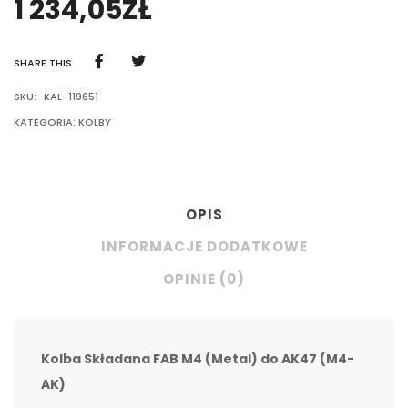
1 234,05
ZŁ
SHARE THIS
SKU:
KAL-119651
KATEGORIA:
KOLBY
OPIS
INFORMACJE DODATKOWE
OPINIE (0)
Kolba Składana FAB M4 (Metal) do AK47 (M4-
AK)