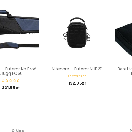
 – Futerał Na Broń
Nitecore – Futerał NUP20
Beretta
Długą FO56
132,05
zł
331,55
zł
O Nas
P