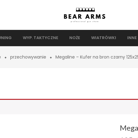
UNING
WYP. TAKTYCZNE
NOŻE
WIATRÓWKI
INNE
e
przechowywanie
Megaline – Kufer na bron czarny 125x
Megal