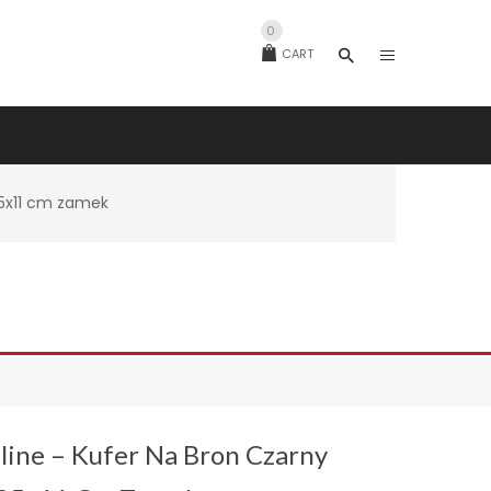
0
CART
25x11 cm zamek
ine – Kufer Na Bron Czarny