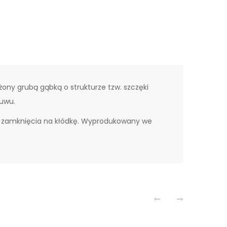
ony grubą gąbką o strukturze tzw. szczęki
suwu.
ą zamknięcia na kłódkę. Wyprodukowany we