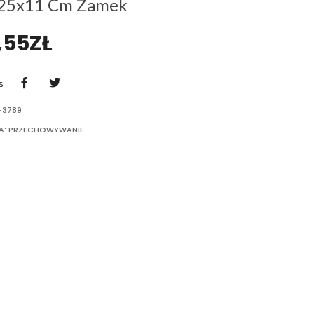
25x11 Cm Zamek
,55
ZŁ
S
-3789
A:
PRZECHOWYWANIE