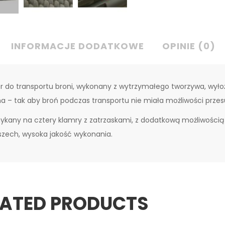
INFORMACJE DODATKOWE
OPINIE (0)
r do transportu broni, wykonany z wytrzymałego tworzywa, wyłoż
na – tak aby broń podczas transportu nie miała możliwości prze
kany na cztery klamry z zatrzaskami, z dodatkową możliwości
zech, wysoka jakość wykonania.
LATED PRODUCTS