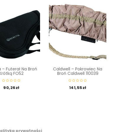
 – Futerał Na Broń
Caldwell – Pokrowiec Na
Leape
Krótką FO52
Broń Caldwell 110039
Broń 
90,26
zł
141,55
zł
olityka prywatności