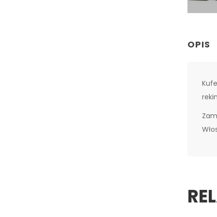
OPIS
Kufe
reki
Zamy
Włos
RE