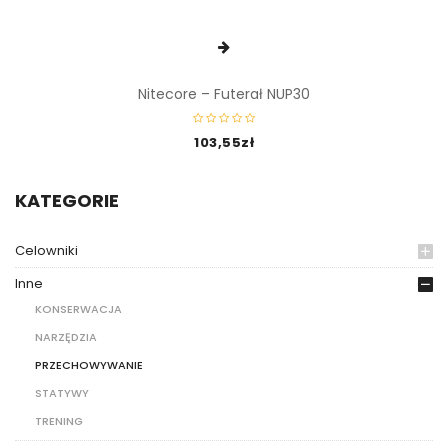
Nitecore – Futerał NUP30
103,55
zł
KATEGORIE
Celowniki
Inne
KONSERWACJA
NARZĘDZIA
PRZECHOWYWANIE
STATYWY
TRENING