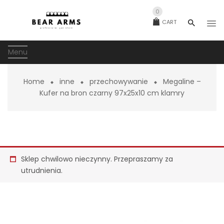
0
CART
Menu
Home
inne
przechowywanie
Megaline –
Kufer na bron czarny 97x25x10 cm klamry
Sklep chwilowo nieczynny. Przepraszamy za
utrudnienia.