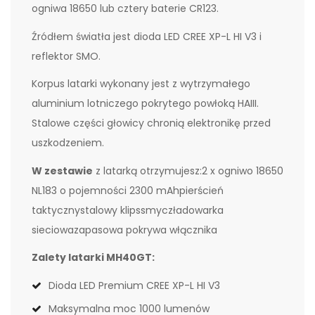
ogniwa 18650 lub cztery baterie CR123.
Źródłem światła jest dioda LED CREE XP-L HI V3 i
reflektor SMO.
Korpus latarki wykonany jest z wytrzymałego
aluminium lotniczego pokrytego powłoką HAIII.
Stalowe części głowicy chronią elektronikę przed
uszkodzeniem.
W zestawie
z latarką otrzymujesz:2 x ogniwo 18650
NL183 o pojemności 2300 mAhpierścień
taktycznystalowy klipssmyczładowarka
sieciowazapasowa pokrywa włącznika
Zalety latarki MH40GT:
Dioda LED Premium CREE XP-L HI V3
Maksymalna moc 1000 lumenów