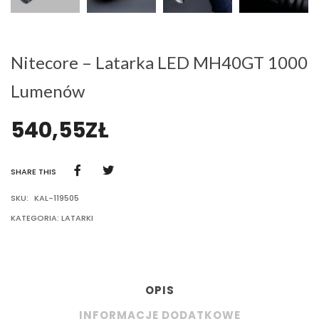
Nitecore – Latarka LED MH40GT 1000
Lumenów
540,55
ZŁ
SHARE THIS
SKU:
KAL-119505
KATEGORIA:
LATARKI
OPIS
INFORMACJE DODATKOWE