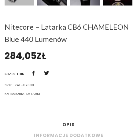
Nitecore – Latarka CB6 CHAMELEON
Blue 440 Lumenów
284,05
ZŁ
SHARE THIS
SKU:
KAL-117800
KATEGORIA:
LATARKI
OPIS
INFORMACJE DODATKOWE