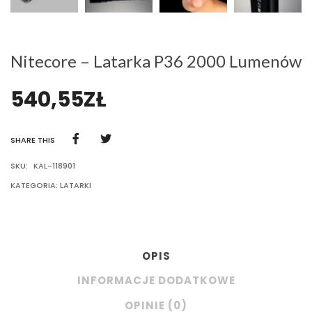
Nitecore – Latarka P36 2000 Lumenów
540,55
ZŁ
SHARE THIS
SKU:
KAL-118901
KATEGORIA:
LATARKI
OPIS
INFORMACJE DODATKOWE
OPINIE (0)