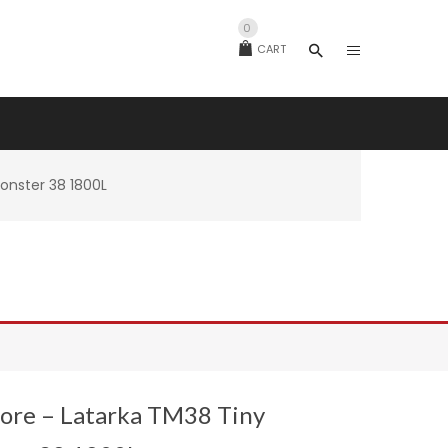
0
CART
onster 38 1800L
ore – Latarka TM38 Tiny