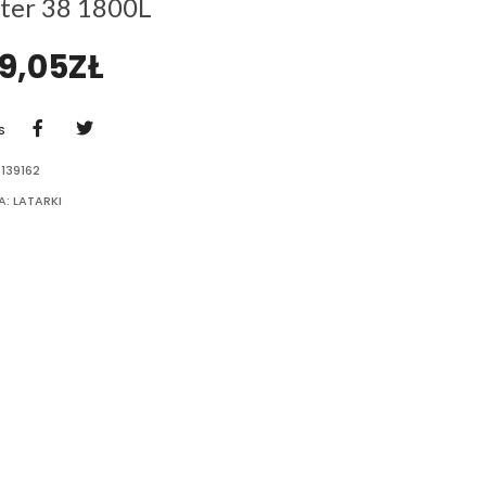
ter 38 1800L
99,05
ZŁ
S
139162
A:
LATARKI