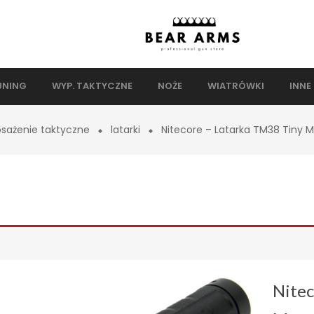
UNING
WYP. TAKTYCZNE
NOŻE
WIATRÓWKI
INNE
sażenie taktyczne
latarki
Nitecore – Latarka TM38 Tiny M
Nitec