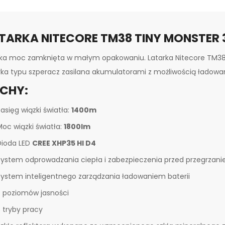
TARKA NITECORE TM38 TINY MONSTER 3
ka moc zamknięta w małym opakowaniu. Latarka Nitecore TM38 
rka typu szperacz zasilana akumulatorami z możliwością ładow
CHY:
asięg wiązki światła:
1400m
Moc wiązki światła:
1800lm
Dioda LED
CREE XHP35 HI D4
System odprowadzania ciepła i zabezpieczenia przed przegrzan
System inteligentnego zarządzania ładowaniem baterii
5 poziomów jasności
3 tryby pracy