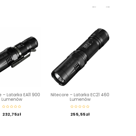
e – Latarka EA11 900
Nitecore – Latarka EC21 460
Nitec
Lumenów
Lumenów
1
232,75
zł
255,55
zł