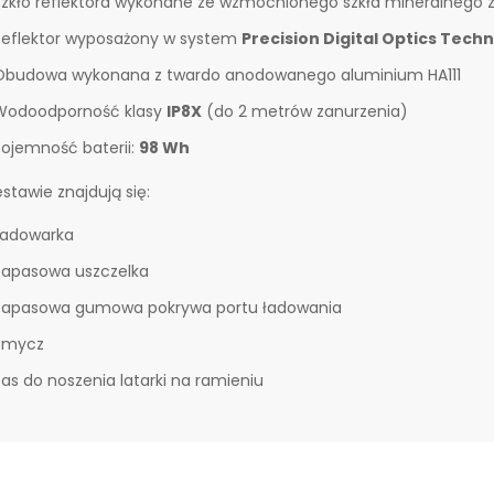
Szkło reflektora wykonane ze wzmocnionego szkła mineralnego z
Reflektor wyposażony w system
Precision Digital Optics Tech
Obudowa wykonana z twardo anodowanego aluminium HA111
Wodoodporność klasy
IP8X
(do 2 metrów zanurzenia)
Pojemność baterii:
98 Wh
stawie znajdują się:
Ładowarka
Zapasowa uszczelka
Zapasowa gumowa pokrywa portu ładowania
Smycz
Pas do noszenia latarki na ramieniu