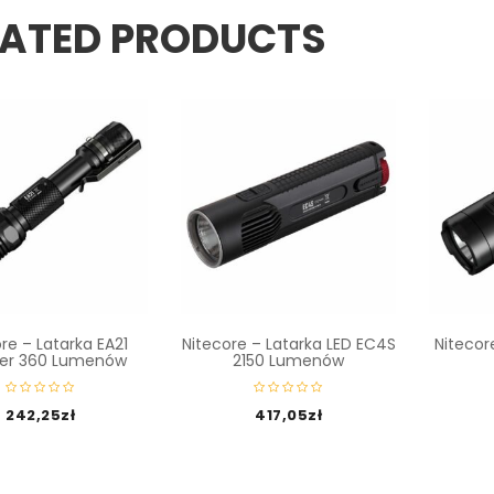
LATED PRODUCTS
re – Latarka EA21
Nitecore – Latarka LED EC4S
Nitecor
rer 360 Lumenów
2150 Lumenów
242,25
zł
417,05
zł