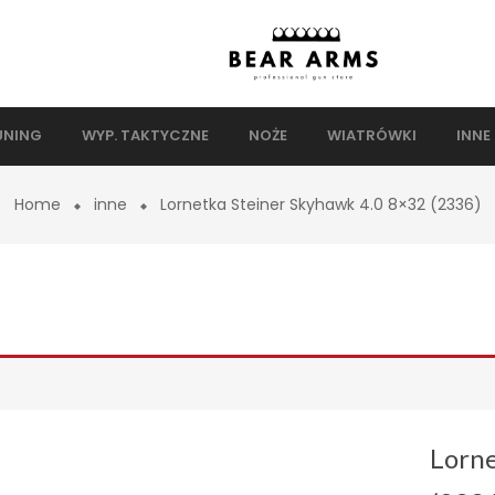
UNING
WYP. TAKTYCZNE
NOŻE
WIATRÓWKI
INNE
Home
inne
Lornetka Steiner Skyhawk 4.0 8×32 (2336)
Lorne