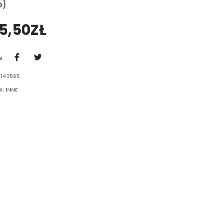
6)
05,50
ZŁ
S
-140565
A:
INNE