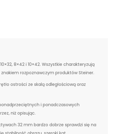
 10×32, 8×42 i 10×42. Wszystkie charakteryzują
ą znakiem rozpoznawczym produktów Steiner.
tło ostrości ze skalą odległościową oraz
 ponadprzeciętnych i ponadczasowych
zez, niż opisując.
ektywach 32 mm bardzo dobrze sprawdzi się na
ę stabilność obrazu, szeroki kąt,