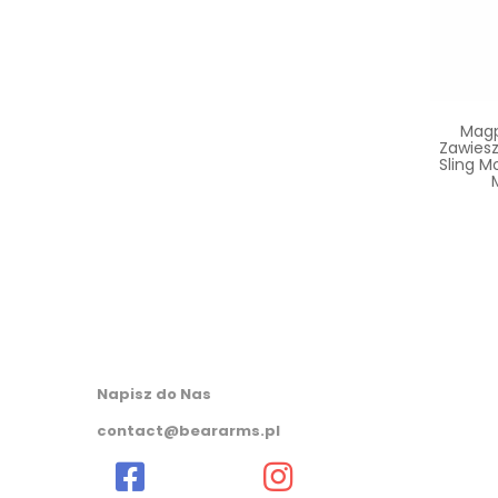
Magp
Zawies
Sling M
Napisz do Nas
contact@beararms.pl