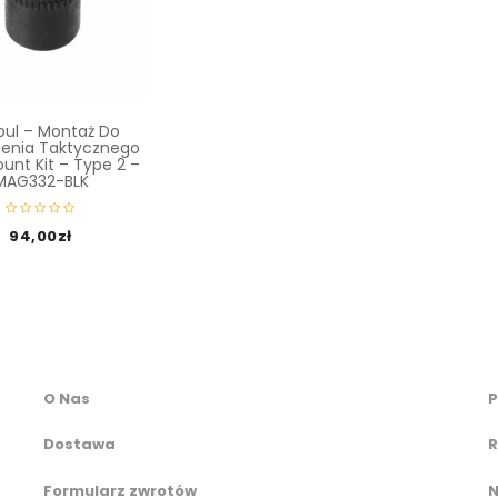
ul – Montaż Do
zenia Taktycznego
ount Kit – Type 2 –
MAG332-BLK
94,00
zł
O Nas
P
Dostawa
R
Formularz zwrotów
N