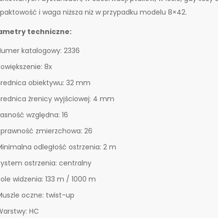
aktowość i waga niższa niż w przypadku modelu 8×42.
ametry techniczne:
Numer katalogowy: 2336
Powiększenie: 8x
Średnica obiektywu: 32 mm
Średnica źrenicy wyjściowej: 4 mm
Jasność względna: 16
Sprawność zmierzchowa: 26
Minimalna odległość ostrzenia: 2 m
System ostrzenia: centralny
Pole widzenia: 133 m / 1000 m
Muszle oczne: twist-up
Warstwy: HC