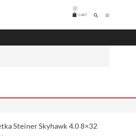
0
CART
tka Steiner Skyhawk 4.0 8×32