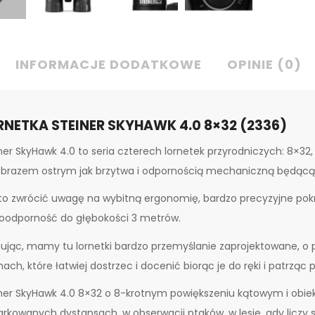
INFORMACJE DODATKOWE
OPINIE (0)
RNETKA STEINER SKYHAWK 4.0 8×32 (2336)
ner SkyHawk 4.0 to seria czterech lornetek przyrodniczych: 8×32,
obrazem ostrym jak brzytwa i odpornością mechaniczną będąc
o zwrócić uwagę na wybitną ergonomię, bardzo precyzyjne pokrę
oodporność do głębokości 3 metrów.
jąc, mamy tu lornetki bardzo przemyślanie zaprojektowane, o
ach, które łatwiej dostrzec i docenić biorąc je do ręki i patrząc pr
ner SkyHawk 4.0 8×32 o 8-krotnym powiększeniu kątowym i obi
rkowanych dystansach, w obserwacji ptaków, w lesie, gdy liczy si