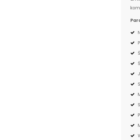
komp
Par