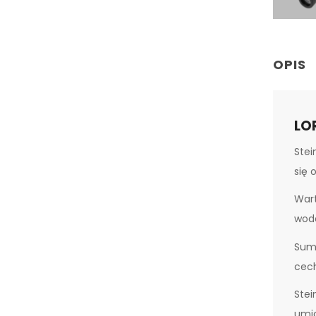
OPIS
LO
Stei
się 
Wart
wod
Sumu
cech
Stei
umia