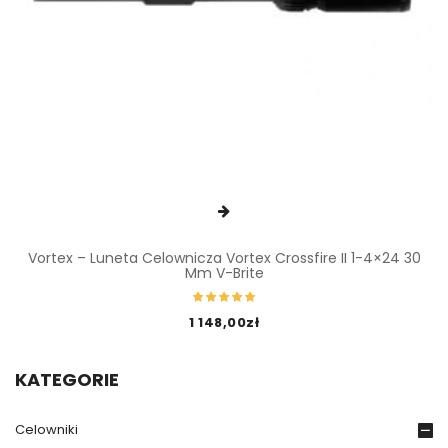
Vortex – Luneta Celownicza Vortex Crossfire II 1-4×24 30
Mm V-Brite
Oceniony
1 148,00
zł
5.00
na 5.
KATEGORIE
Celowniki