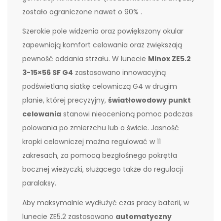
zostało ograniczone nawet o 90% .
Szerokie pole widzenia oraz powiększony okular
zapewniają komfort celowania oraz zwiększają
pewność oddania strzału. W lunecie
Minox ZE5.2
3-15×56 SF G4
zastosowano innowacyjną
podświetlaną siatkę celowniczą G4 w drugim
planie, której precyzyjny,
światłowodowy punkt
celowania
stanowi nieocenioną pomoc podczas
polowania po zmierzchu lub o świcie. Jasność
kropki celowniczej można regulować w 11
zakresach, za pomocą bezgłośnego pokrętła
bocznej wieżyczki, służącego także do regulacji
paralaksy.
Aby maksymalnie wydłużyć czas pracy baterii, w
lunecie ZE5.2 zastosowano
automatyczny