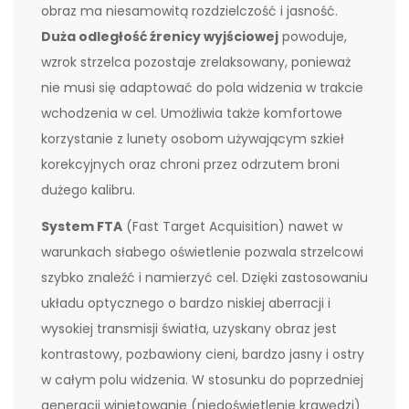
obraz ma niesamowitą rozdzielczość i jasność.
Duża odległość źrenicy wyjściowej
powoduje,
wzrok strzelca pozostaje zrelaksowany, ponieważ
nie musi się adaptować do pola widzenia w trakcie
wchodzenia w cel. Umożliwia także komfortowe
korzystanie z lunety osobom używającym szkieł
korekcyjnych oraz chroni przez odrzutem broni
dużego kalibru.
System FTA
(Fast Target Acquisition) nawet w
warunkach słabego oświetlenie pozwala strzelcowi
szybko znaleźć i namierzyć cel. Dzięki zastosowaniu
układu optycznego o bardzo niskiej aberracji i
wysokiej transmisji światła, uzyskany obraz jest
kontrastowy, pozbawiony cieni, bardzo jasny i ostry
w całym polu widzenia. W stosunku do poprzedniej
generacji winietowanie (niedoświetlenie krawędzi)