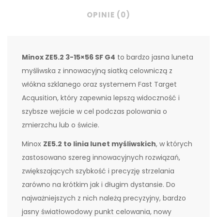
OPINIE (0)
Minox ZE5.2 3-15×56 SF G4
to bardzo jasna luneta
myśliwska z innowacyjną siatką celowniczą z
włókna szklanego oraz systemem Fast Target
Acqusition, który zapewnia lepszą widoczność i
szybsze wejście w cel podczas polowania o
zmierzchu lub o świcie.
Minox
ZE5.2 to linia lunet myśliwskich
, w których
zastosowano szereg innowacyjnych rozwiązań,
zwiększających szybkość i precyzję strzelania
zarówno na krótkim jak i długim dystansie. Do
najważniejszych z nich należą precyzyjny, bardzo
jasny światłowodowy punkt celowania, nowy