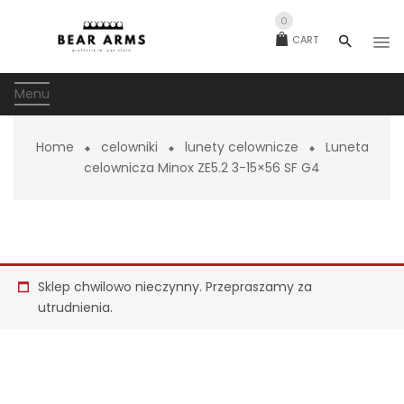
0
CART
Menu
Home
celowniki
lunety celownicze
Luneta
celownicza Minox ZE5.2 3-15×56 SF G4
Sklep chwilowo nieczynny. Przepraszamy za
utrudnienia.