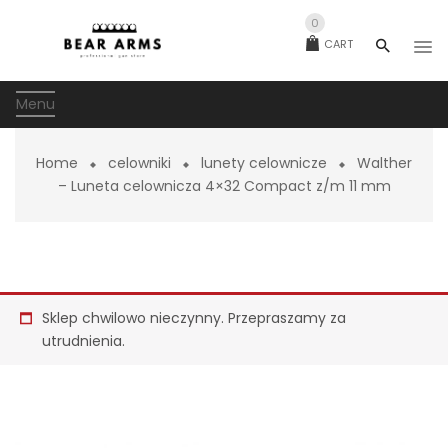
0
CART
Menu
Home
celowniki
lunety celownicze
Walther
– Luneta celownicza 4×32 Compact z/m 11 mm
Sklep chwilowo nieczynny. Przepraszamy za
utrudnienia.