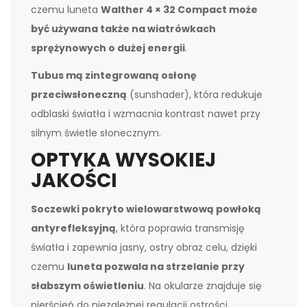
czemu luneta
Walther 4 × 32 Compact może
być używana także na wiatrówkach
sprężynowych o dużej energii
.
Tubus mą zintegrowaną osłonę
przeciwsłoneczną
(sunshader), która redukuje
odblaski światła i wzmacnia kontrast nawet przy
silnym świetle słonecznym.
OPTYKA WYSOKIEJ
JAKOŚCI
Soczewki pokryto wielowarstwową powłoką
antyrefleksyjną
, która poprawia transmisję
światła i zapewnia jasny, ostry obraz celu, dzięki
czemu
luneta pozwala na strzelanie przy
słabszym oświetleniu
. Na okularze znajduje się
pierścień do niezależnej regulacji ostrości.