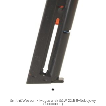
Smith&Wesson – Magazynek S&W 22LR 8-Nabojowy
(190810000)