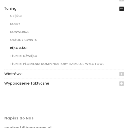
Tuning
CZĘŚCI
KOLBY
KONWERSJE
OSŁONY GWINTU
RĘKOJEŚCI
TŁUMIKI DŻWIĘKU
TŁUMIKI PŁOMIENIA KOMPENSATORY HAMULCE WYLOTOWE
Wiatrówki
Wyposażenie Taktyczne
Napisz do Nas
contact@beararms.pl