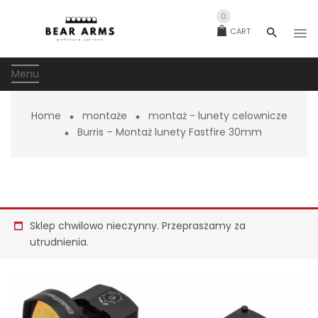
0
CART
Menu
Home
montaże
montaż - lunety celownicze
Burris – Montaż lunety Fastfire 30mm
Sklep chwilowo nieczynny. Przepraszamy za
utrudnienia.