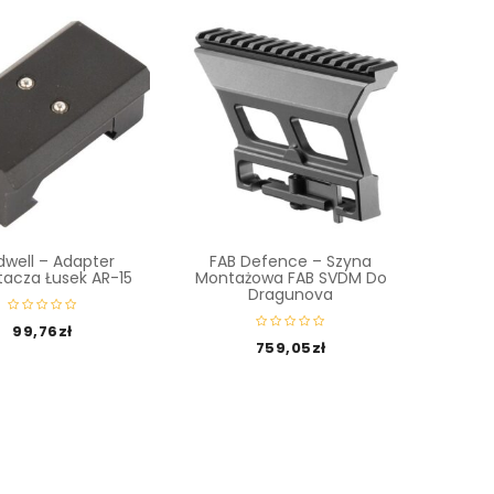
dwell – Adapter
FAB Defence – Szyna
FAB De
acza Łusek AR-15
Montażowa FAB SVDM Do
RC – R
Dragunova
99,76
zł
759,05
zł
75