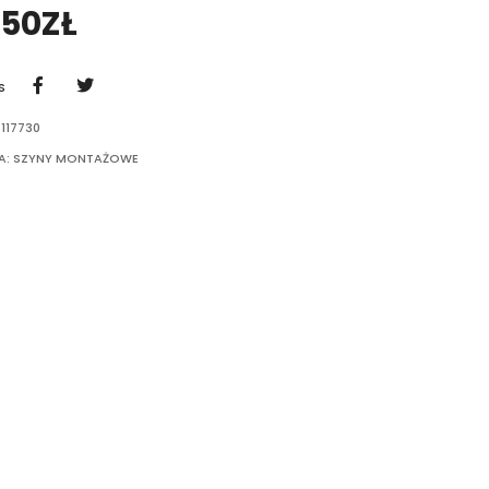
,50
ZŁ
S
117730
A:
SZYNY MONTAŻOWE