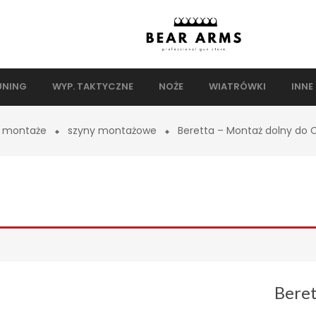
UNING
WYP. TAKTYCZNE
NOŻE
WIATRÓWKI
INNE
montaże
szyny montażowe
Beretta – Montaż dolny do
Beret