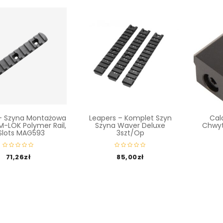
– Szyna Montażowa
Leapers – Komplet Szyn
Cal
-LOK Polymer Rail,
Szyna Waver Deluxe
Chwyt
 Slots MAG593
3szt/op
71,26
zł
85,00
zł