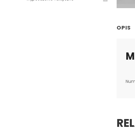
OPIS
M
Num
RE