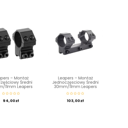
apers – Montaż
Leapers – Montaż
Le
zęściowy Średni
Jednoczęsciowy Średni
Dwu
/11mm Leapers
30mm/11mm Leapers
30/we
94,00
zł
103,00
zł