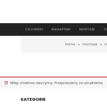
CELOWNIKI
MAGAZYNKI
MONTAŻE
T
Home
montaże
m
Sklep chwilowo nieczynny. Przepraszamy za utrudnienia.
KATEGORIE