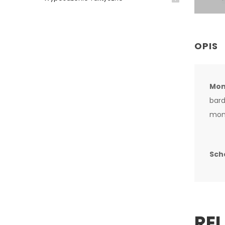
OPIS
Mon
bard
mon
Sch
RE