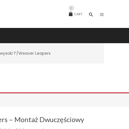
0
CART
wysoki 1″/Weaver Leapers
ers – Montaż Dwuczęściowy