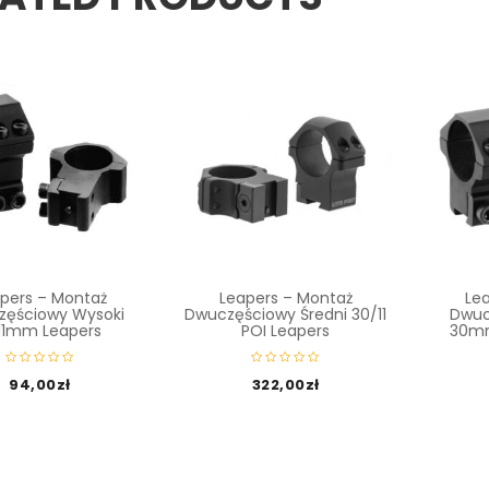
pers – Montaż
Leapers – Montaż
Le
zęściowy Wysoki
Dwuczęściowy Średni 30/11
Dwuc
/11mm Leapers
POI Leapers
30mm
94,00
zł
322,00
zł