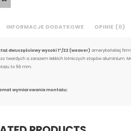
INFORMACJE DODATKOWE
OPINIE (0)
taż dwuczęściowy wysoki 1”/22 (weaver)
amerykańskiej fir
zo twardych a zarazem lekkich lotniczych stopów aluminium. Ma
tażu to 56 mm.
emat wymiarowania montażu:
LATED PRODUCTS