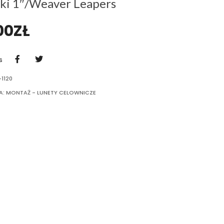
ki 1″/Weaver Leapers
00
ZŁ
S
1120
A:
MONTAŻ - LUNETY CELOWNICZE