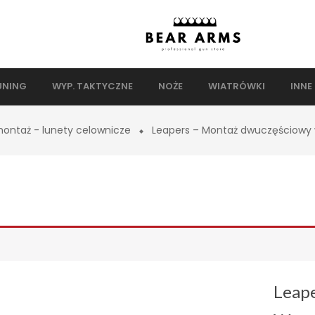
UNING
WYP. TAKTYCZNE
NOŻE
WIATRÓWKI
INNE
ontaż - lunety celownicze
Leapers – Montaż dwuczęściowy 
Leap