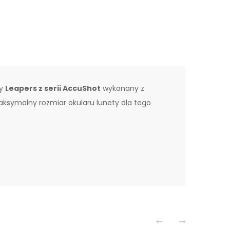
my
Leapers z serii AccuShot
wykonany z
ksymalny rozmiar okularu lunety dla tego