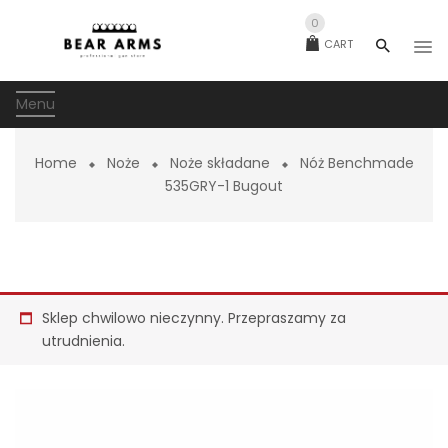
0
CART
Menu
Home
Noże
Noże składane
Nóż Benchmade
535GRY-1 Bugout
Sklep chwilowo nieczynny. Przepraszamy za
utrudnienia.