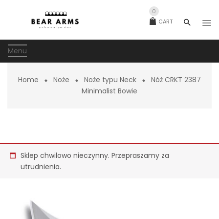
0
CART
Menu
Home
Noże
Noże typu Neck
Nóż CRKT 2387
Minimalist Bowie
Sklep chwilowo nieczynny. Przepraszamy za
utrudnienia.