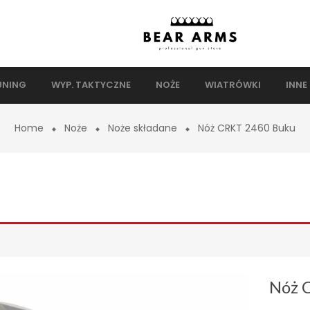
UNING
WYP. TAKTYCZNE
NOŻE
WIATRÓWKI
INNE
Home
Noże
Noże składane
Nóż CRKT 2460 Buku
Nóż 