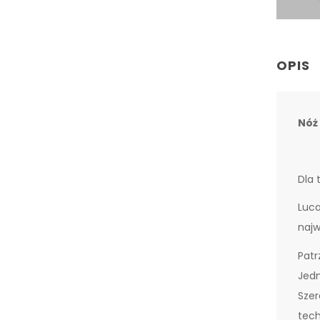
OPIS
Nóż
Dla 
Luca
najw
Patr
Jedn
Szer
tech