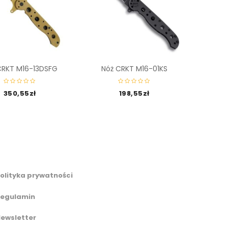
CRKT M16-13DSFG
Nóż CRKT M16-01KS
Nóż
350,55
zł
198,55
zł
olityka prywatności
egulamin
ewsletter