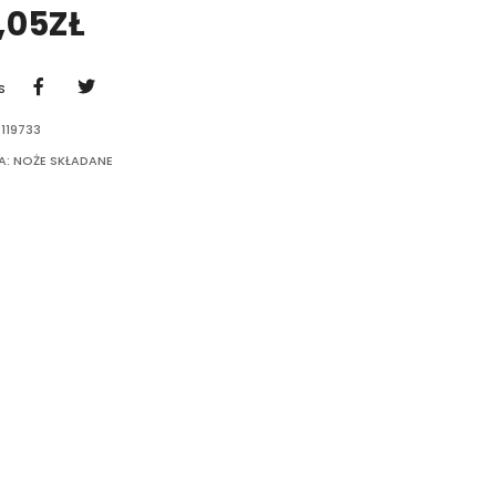
,05
ZŁ
S
119733
A:
NOŻE SKŁADANE