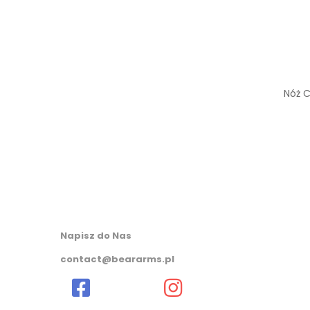
 CRKT M16-01KS
Nóż CRKT 2817 HVAS
Nóż 
198,55
zł
293,55
zł
Napisz do Nas
contact@beararms.pl