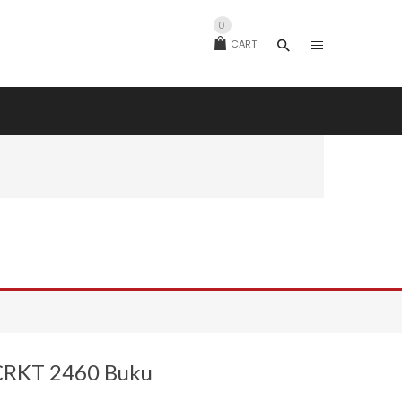
0
CART
CRKT 2460 Buku