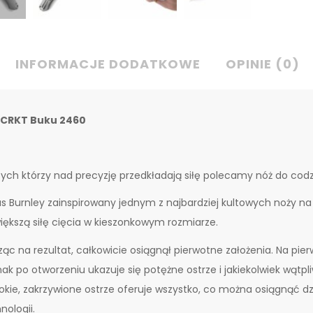
INFORMACJE DODATKOWE
OPINIE (0)
 CRKT Buku 2460
tych którzy nad precyzję przedkładają siłę polecamy nóż do co
s Burnley zainspirowany jednym z najbardziej kultowych noży na ś
iększą siłę cięcia w kieszonkowym rozmiarze.
ząc na rezultat, całkowicie osiągnął pierwotne założenia. Na pierws
ak po otworzeniu ukazuje się potężne ostrze i jakiekolwiek wątpl
okie, zakrzywione ostrze oferuje wszystko, co można osiągnąć dz
nologii.