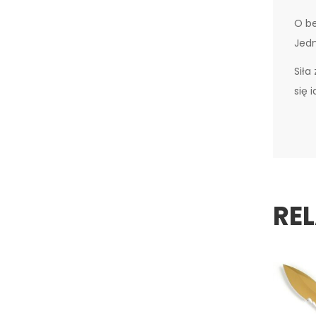
O be
Jedn
Siła
się i
RE