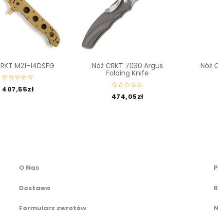
CRKT M21-14DSFG
Nóż CRKT 7030 Argus
Nóż 
Folding Knife
407,55
zł
474,05
zł
O Nas
P
Dostawa
R
Formularz zwrotów
N