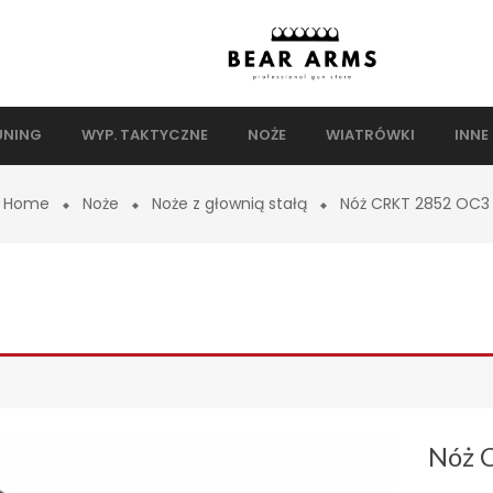
UNING
WYP. TAKTYCZNE
NOŻE
WIATRÓWKI
INNE
Home
Noże
Noże z głownią stałą
Nóż CRKT 2852 OC3
Nóż 