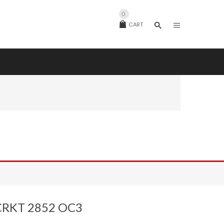
0
CART
CRKT 2852 OC3