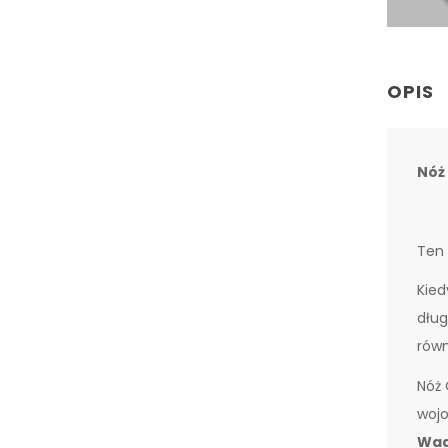
OPIS
Nóż
Ten 
Kied
dług
równ
Nóż 
wojo
Wag