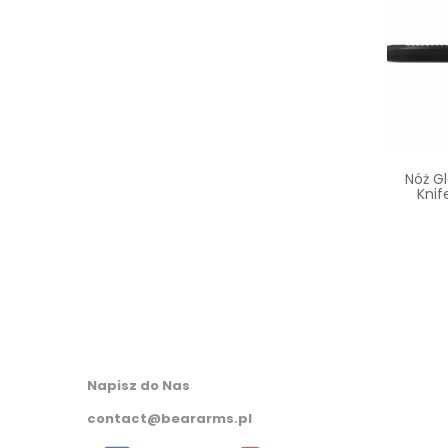
CRKT 2082 SIWI
Nóż O Stałej Klindze Eka
Nóż Gl
Nordic W12 Czarny
Knif
417,05
zł
407,00
zł
Napisz do Nas
contact@beararms.pl