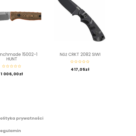
enchmade 15002-1
Nóż CRKT 2082 SIWI
Nóż O 
HUNT
Nor
417,05
zł
1 006,00
zł
olityka prywatności
egulamin