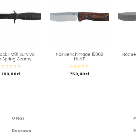
ock FM81 Survival
Nóż Benchmade 15002
Nóż B
e Spring Czarny
HUNT
190,00
zł
759,00
zł
O Nas
P
Dostawa
R