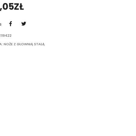
,05
ZŁ
S
119422
A:
NOŻE Z GŁOWNIĄ STAŁĄ