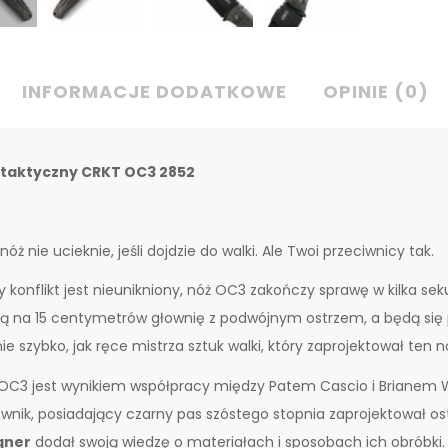
INFORMACJE DODATKOWE
OPINIE (0)
 taktyczny CRKT OC3 2852
nóż nie ucieknie, jeśli dojdzie do walki. Ale Twoi przeciwnicy tak.
y konflikt jest nieunikniony, nóż OC3 zakończy sprawę w kilka se
ą na 15 centymetrów głownię z podwójnym ostrzem, a będą się 
ie szybko, jak ręce mistrza sztuk walki, który zaprojektował ten n
OC3 jest wynikiem współpracy między Patem Cascio i Briane
wnik, posiadający czarny pas szóstego stopnia zaprojektował os
ner
dodał swoją wiedzę o materiałach i sposobach ich obróbki.