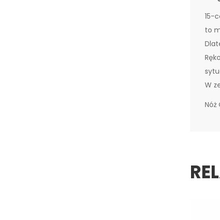
15-c
to m
Dlat
Ręko
sytu
W ze
Nóż 
RE