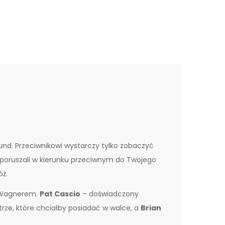
kund. Przeciwnikowi wystarczy tylko zobaczyć
poruszali w kierunku przeciwnym do Twojego
óż.
m Wagnerem.
Pat Cascio
– doświadczony
trze, które chciałby posiadać w walce, a
Brian