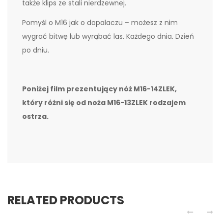
także klips ze stali nierdzewnej.
Pomyśl o M16 jak o dopalaczu – możesz z nim
wygrać bitwę lub wyrąbać las. Każdego dnia. Dzień
po dniu.
Poniżej film prezentujący nóż M16-14ZLEK,
który różni się od noża M16-13ZLEK rodzajem
ostrza.
RELATED PRODUCTS