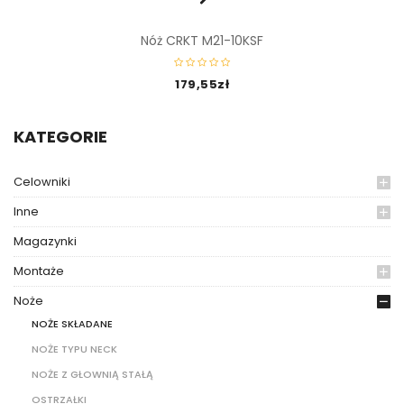
Nóż CRKT M21-10KSF
179,55
zł
KATEGORIE
Celowniki
Inne
Magazynki
Montaże
Noże
NOŻE SKŁADANE
NOŻE TYPU NECK
NOŻE Z GŁOWNIĄ STAŁĄ
OSTRZAŁKI