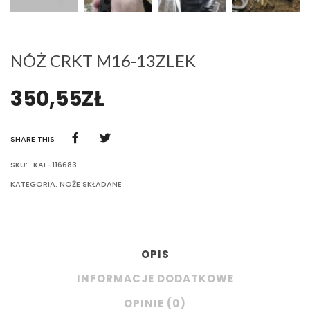
NÓŻ CRKT M16-13ZLEK
350,55
ZŁ
SHARE THIS
SKU:
KAL-116683
KATEGORIA:
NOŻE SKŁADANE
OPIS
INFORMACJE DODATKOWE
OPINIE (0)