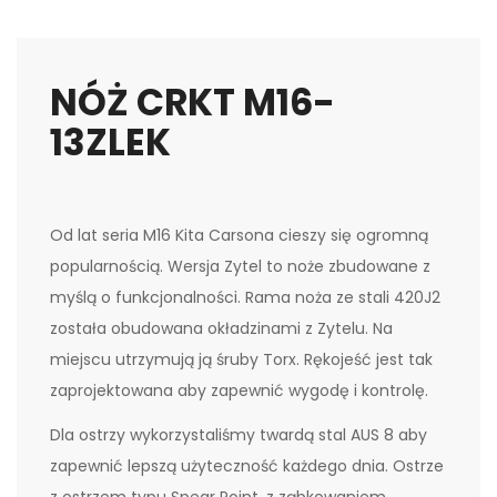
NÓŻ CRKT M16-
13ZLEK
Od lat seria M16 Kita Carsona cieszy się ogromną
popularnością. Wersja Zytel to noże zbudowane z
myślą o funkcjonalności. Rama noża ze stali 420J2
została obudowana okładzinami z Zytelu. Na
miejscu utrzymują ją śruby Torx. Rękojeść jest tak
zaprojektowana aby zapewnić wygodę i kontrolę.
Dla ostrzy wykorzystaliśmy twardą stal AUS 8 aby
zapewnić lepszą użyteczność każdego dnia. Ostrze
z ostrzem typu Spear Point, z ząbkowaniem