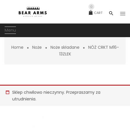
0
CART
Menu
Home
Noże
Noże składane
NÓŻ CRKT M16-
13ZLEK
Sklep chwilowo nieczynny. Przepraszamy za
utrudnienia.