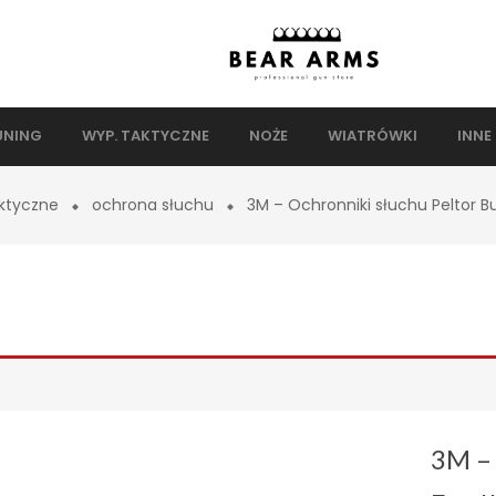
UNING
WYP. TAKTYCZNE
NOŻE
WIATRÓWKI
INNE
ktyczne
ochrona słuchu
3M – Ochronniki słuchu Peltor Bul
3M – 