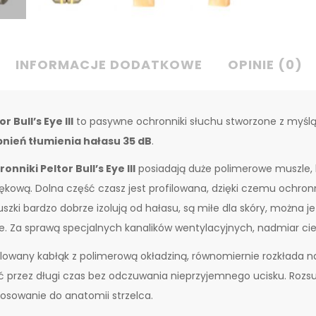
INFORMACJE DODATKOWE
OPINIE (0)
or Bull’s Eye III
to pasywne ochronniki słuchu stworzone z myślą
pnień tłumienia hałasu 35 dB
.
onniki Peltor Bull’s Eye III
posiadają duże polimerowe muszle, kt
ękową. Dolna część czasz jest profilowana, dzięki czemu ochronni
szki bardzo dobrze izolują od hałasu, są miłe dla skóry, można 
. Za sprawą specjalnych kanalików wentylacyjnych, nadmiar ciep
ilowany kabłąk z polimerową okładziną, równomiernie rozkłada n
ć przez długi czas bez odczuwania nieprzyjemnego ucisku. Rozs
osowanie do anatomii strzelca.