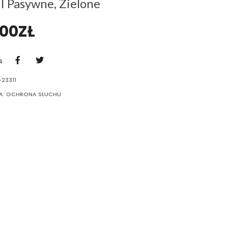
II Pasywne, Zielone
,00
ZŁ
S
23311
A:
OCHRONA SŁUCHU