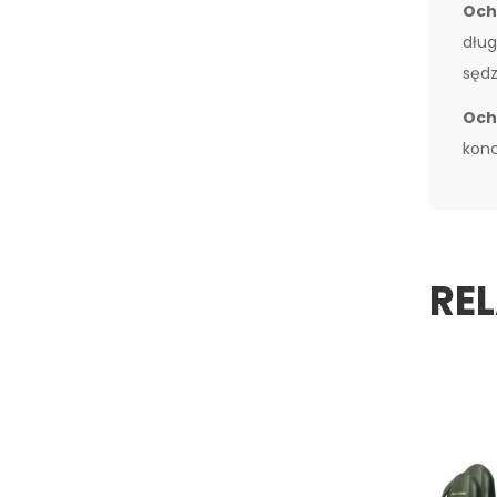
Och
dług
sędz
Och
konc
RE