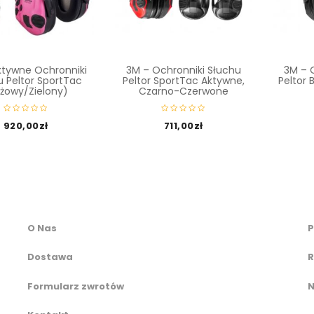
ktywne Ochronniki
3M – Ochronniki Słuchu
3M – 
u Peltor SportTac
Peltor SportTac Aktywne,
Peltor B
żowy/Zielony)
Czarno-Czerwone
920,00
zł
711,00
zł
O Nas
P
Dostawa
R
Formularz zwrotów
N