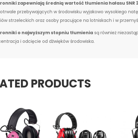
ronniki zapewniają średnią wartość tłumienia hałasu SNR 
otrwale przebywających w środowisku wyjakowo wysokiego natęże
iów strzeleckich oraz osoby pracujące na lotniskach i w przemyś
ronniki o najwyższym stopniu tłumienia
są również niezastąp
entracja i odcięcie od dźwięków środowiska.
LATED PRODUCTS