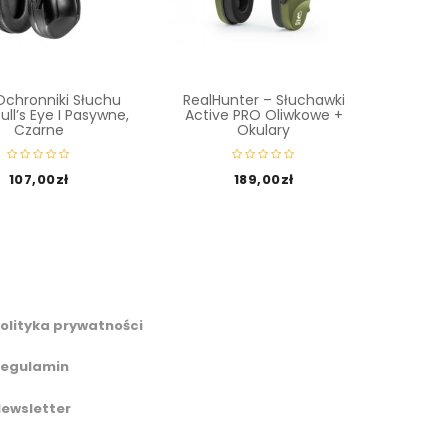
Ochronniki Słuchu
RealHunter – Słuchawki
Ber
ull’s Eye I Pasywne,
Active PRO Oliwkowe +
Wkłady
Czarne
Okulary
Och
107,00
zł
189,00
zł
olityka prywatności
egulamin
ewsletter