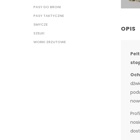
PASY DO BRONI
PASY TAKTYCZNE
SMYCZE
OPIS
SZELKI
WORKI ZRZUTOWE
Pelt
sto
Ochr
dźwi
podu
nowe
Prof
nosi
dost