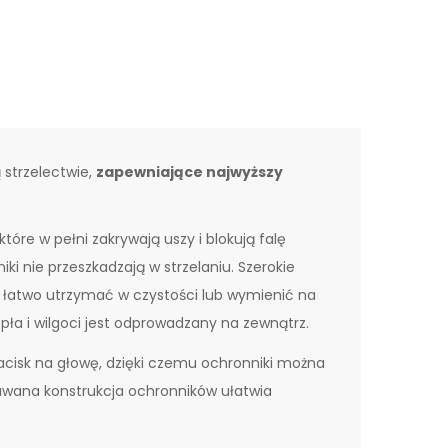
 strzelectwie,
zapewniające najwyższy
óre w pełni zakrywają uszy i blokują falę
ki nie przeszkadzają w strzelaniu. Szerokie
je łatwo utrzymać w czystości lub wymienić na
ła i wilgoci jest odprowadzany na zewnątrz.
acisk na głowę, dzięki czemu ochronniki można
uwana konstrukcja ochronników ułatwia