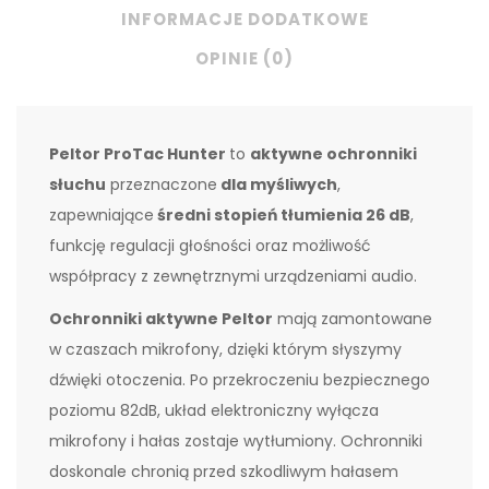
INFORMACJE DODATKOWE
OPINIE (0)
Peltor ProTac Hunter
to
aktywne ochronniki
słuchu
przeznaczone
dla myśliwych
,
zapewniające
średni stopień tłumienia 26 dB
,
funkcję regulacji głośności oraz możliwość
współpracy z zewnętrznymi urządzeniami audio.
Ochronniki aktywne Peltor
mają zamontowane
w czaszach mikrofony, dzięki którym słyszymy
dźwięki otoczenia. Po przekroczeniu bezpiecznego
poziomu 82dB, układ elektroniczny wyłącza
mikrofony i hałas zostaje wytłumiony. Ochronniki
doskonale chronią przed szkodliwym hałasem