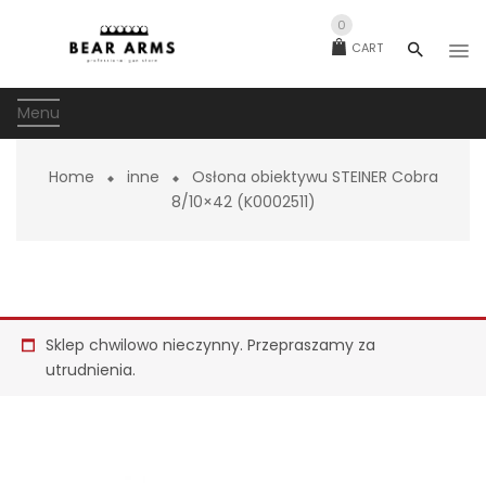
0
CART
Menu
Home
inne
Osłona obiektywu STEINER Cobra
8/10×42 (K0002511)
Sklep chwilowo nieczynny. Przepraszamy za
utrudnienia.