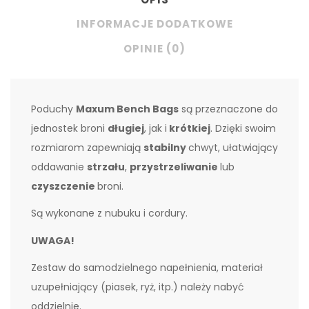
INFORMACJE DODATKOWE
OPINIE (0)
Poduchy
Maxum
Bench Bags
są przeznaczone do
jednostek broni
długiej
, jak i
krótkiej
. Dzięki swoim
rozmiarom zapewniają
stabilny
chwyt, ułatwiający
oddawanie
strzału
,
przystrzeliwanie
lub
czyszczenie
broni.
Są wykonane z nubuku i cordury.
UWAGA!
Zestaw do samodzielnego napełnienia, materiał
uzupełniający (piasek, ryż, itp.) należy nabyć
oddzielnie.