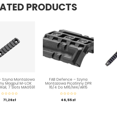
LATED PRODUCTS
Beretta
Do Be
– Szyna Montażowa
FAB Defence – Szyna
nny Magpul M-LOK
Montażowa Picatinny DPR
Rail, 7 Slots MAG591
16/4 Do M16/M4/AR15
71,26
zł
46,55
zł