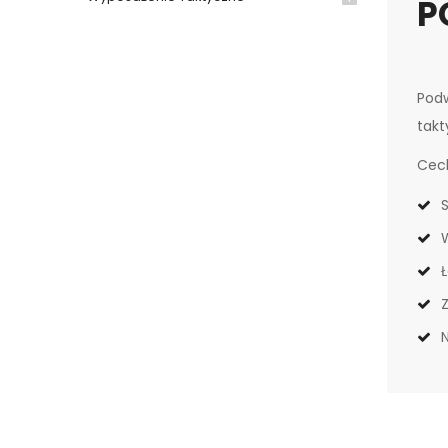
P
Podw
takt
Cec