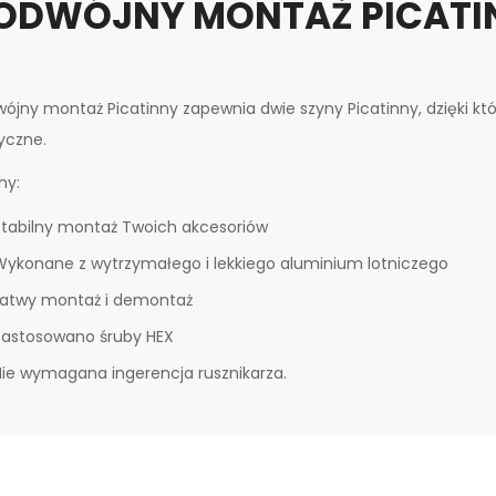
ODWÓJNY MONTAŻ PICATIN
ójny montaż Picatinny zapewnia dwie szyny Picatinny, dzięki k
yczne.
hy:
Stabilny montaż Twoich akcesoriów
Wykonane z wytrzymałego i lekkiego aluminium lotniczego
Łatwy montaż i demontaż
Zastosowano śruby HEX
Nie wymagana ingerencja rusznikarza.