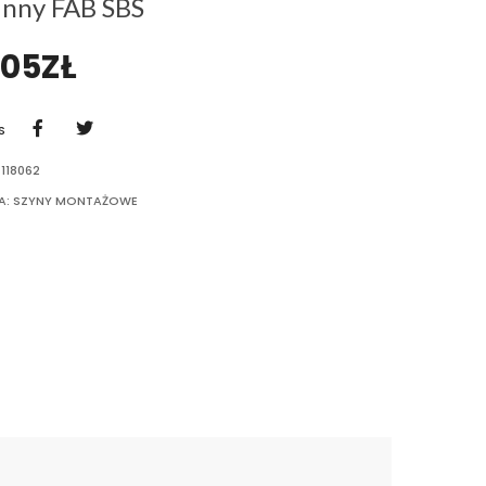
inny FAB SBS
,05
ZŁ
S
118062
A:
SZYNY MONTAŻOWE