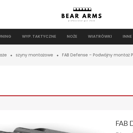
UNING
WYP. TAKTYCZNE
NOŻE
WIATRÓWKI
INNE
aże
szyny montażowe
FAB Defense – Podwójny montaż P
FAB 