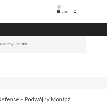
0
CART
icatinny FAB SBS
Defense – Podwójny Montaż