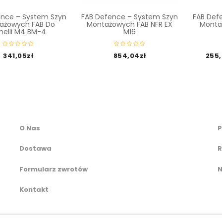
ence – System Szyn
FAB Defence – System Szyn
FAB Def
ażowych FAB Do
Montażowych FAB NFR EX
Monta
nelli M4 BM-4
M16
341,05
zł
854,04
zł
255
O Nas
P
Dostawa
R
Formularz zwrotów
N
Kontakt