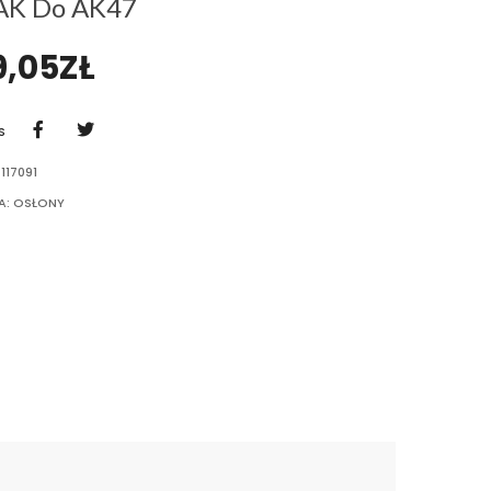
AK Do AK47
9,05
ZŁ
S
117091
A:
OSŁONY