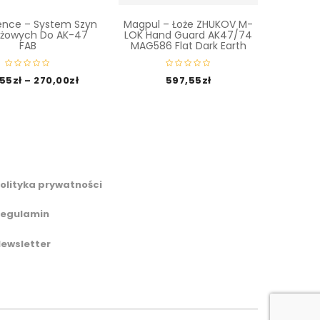
ence – System Szyn
Magpul – Łoże ZHUKOV M-
żowych Do AK-47
LOK Hand Guard AK47/74
FAB
MAG586 Flat Dark Earth
,55
zł
–
270,00
zł
597,55
zł
olityka prywatności
egulamin
ewsletter