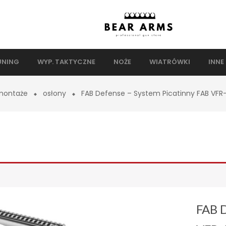
UNING
WYP. TAKTYCZNE
NOŻE
WIATRÓWKI
INNE
montaże
osłony
FAB Defense – System Picatinny FAB VFR
FAB D