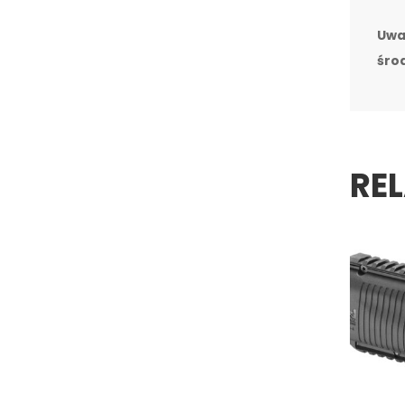
Uwa
środ
RE
FAB Defense – Łoże
Przednie FAB NFR M5