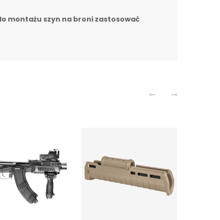
do montażu szyn na broni zastosować
FAB
Prz