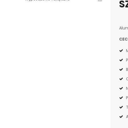
S
Alum
CEC
P