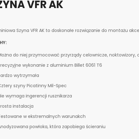
ZYNA VFR AK
iniowa Szyna VFR AK to doskonałe rozwiązanie do montażu akce
HY:
Można do niej przymocować przyrządy celownicze, noktowizory, 
Precyzyjne wykonanie z aluminium Billet 6061 T6
Bardzo wytrzymała
Cztery szyny Picatinny Mil-Spec
Nie wymaga ingerencji rusznikarza
rosta instalacja
Testowane w ekstremalnych warunakch
Anodyzowana powłoka, która zapobiega ścieraniu