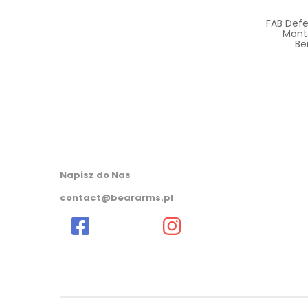
673,55
zł
– Łoże ZHUKOV M-
FAB Def
nd Guard AK47/74
Mont
 Flat Dark Earth
Be
597,55
zł
Napisz do Nas
contact@beararms.pl