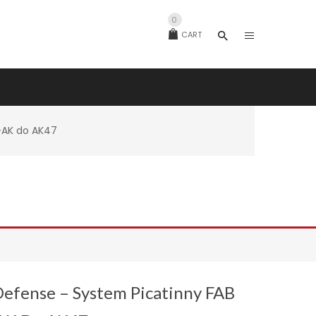
0
CART
-AK do AK47
efense – System Picatinny FAB