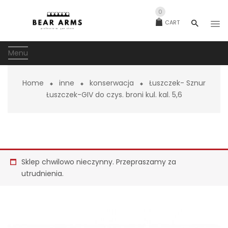
0
CART
Menu
Home
inne
konserwacja
Łuszczek- Sznur
Łuszczek-GIV do czys. broni kul. kal. 5,6
Sklep chwilowo nieczynny. Przepraszamy za
utrudnienia.