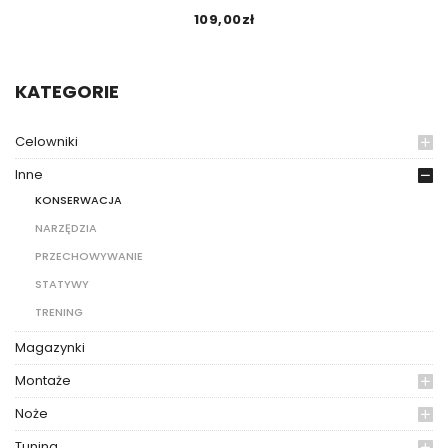
109,00
zł
KATEGORIE
Celowniki
Inne
KONSERWACJA
NARZĘDZIA
PRZECHOWYWANIE
STATYWY
TRENING
Magazynki
Montaże
Noże
Tuning