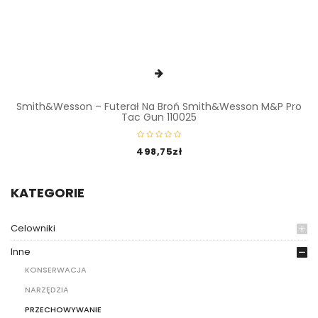
Smith&Wesson – Futerał Na Broń Smith&Wesson M&P Pro
Tac Gun 110025
498,75
zł
KATEGORIE
Celowniki
Inne
KONSERWACJA
NARZĘDZIA
PRZECHOWYWANIE