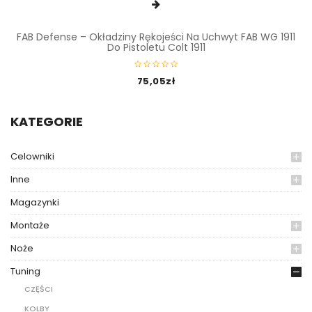
FAB Defense – Okładziny Rękojeści Na Uchwyt FAB WG 1911
Do Pistoletu Colt 1911
75,05
zł
KATEGORIE
Celowniki
Inne
Magazynki
Montaże
Noże
Tuning
CZĘŚCI
KOLBY