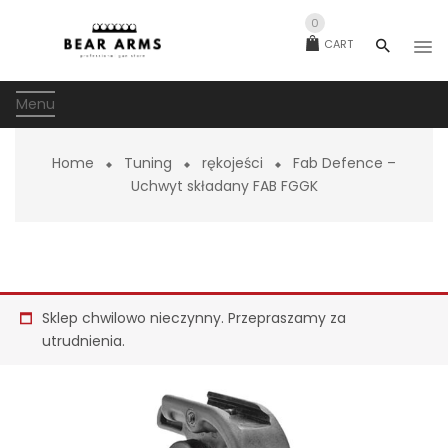
0
CART
Menu
Home
Tuning
rękojeści
Fab Defence –
Uchwyt składany FAB FGGK
Sklep chwilowo nieczynny. Przepraszamy za
utrudnienia.