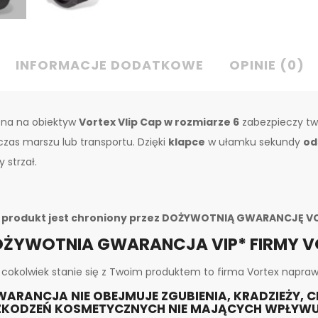
INFORMACJE DODATKOWE
OPINIE (0)
ona na obiektyw
Vortex Vlip Cap w rozmiarze 6
zabezpieczy tw
zas marszu lub transportu. Dzięki
klapce
w ułamku sekundy
od
y strzał.
 produkt jest chroniony przez
DOŻYWOTNIĄ GWARANCJĘ VO
ŻYWOTNIA GWARANCJA VIP* FIRMY V
i cokolwiek stanie się z Twoim produktem to firma Vortex napraw
ARANCJA NIE OBEJMUJE ZGUBIENIA, KRADZIEŻY, 
ZKODZEŃ KOSMETYCZNYCH NIE MAJĄCYCH WPŁYWU 