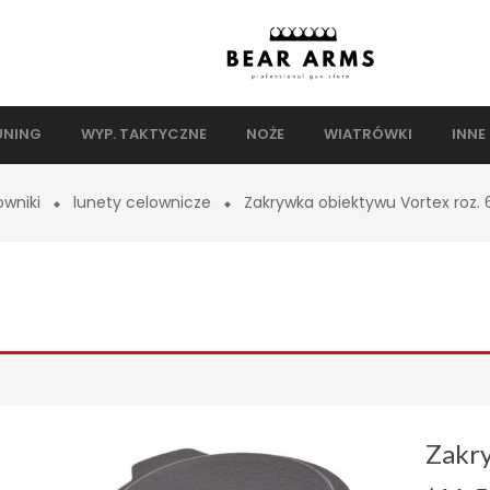
UNING
WYP. TAKTYCZNE
NOŻE
WIATRÓWKI
INNE
owniki
lunety celownicze
Zakrywka obiektywu Vortex roz
Zakry