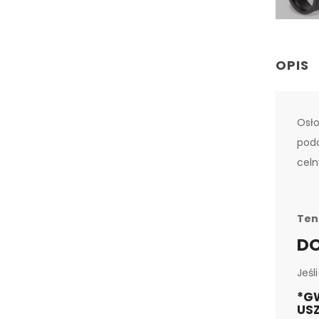
OPIS
Osł
podc
celn
Ten
DO
Jeśl
*GW
US