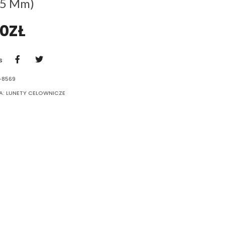
55 Mm)
90
ZŁ
S
-8569
A:
LUNETY CELOWNICZE