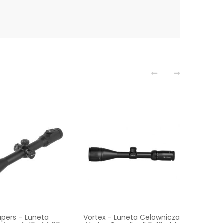
apers – Luneta
Vortex – Luneta Celownicza
Le