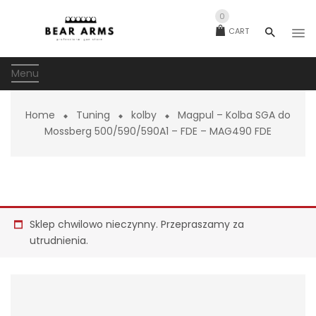
0
CART
Menu
Home
Tuning
kolby
Magpul – Kolba SGA do
Mossberg 500/590/590A1 – FDE – MAG490 FDE
Sklep chwilowo nieczynny. Przepraszamy za
utrudnienia.