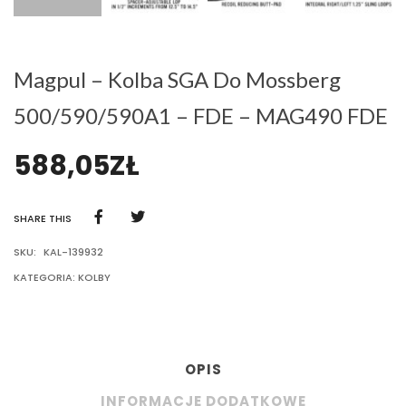
Magpul – Kolba SGA Do Mossberg
500/590/590A1 – FDE – MAG490 FDE
588,05
ZŁ
SHARE THIS
SKU:
KAL-139932
KATEGORIA:
KOLBY
OPIS
INFORMACJE DODATKOWE