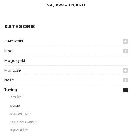
94,05
zł
–
113,05
zł
KATEGORIE
Celowniki
Inne
Magazynki
Montaże
Noże
Tuning
CZĘŚCI
KOLBY
KONWERSJE
OSŁONY GWINTU
RĘKOJEŚCI