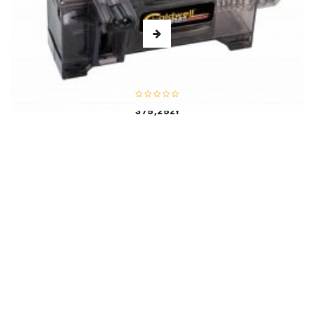
Caldwell – Szybkoładowarka Do Magazynków AK Mag
Charger 7.62×39
375,25
zł