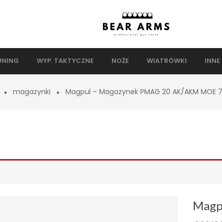
UNING
WYP. TAKTYCZNE
NOŻE
WIATRÓWKI
INNE
magazynki
Magpul – Magazynek PMAG 20 AK/AKM MOE 7
Magp