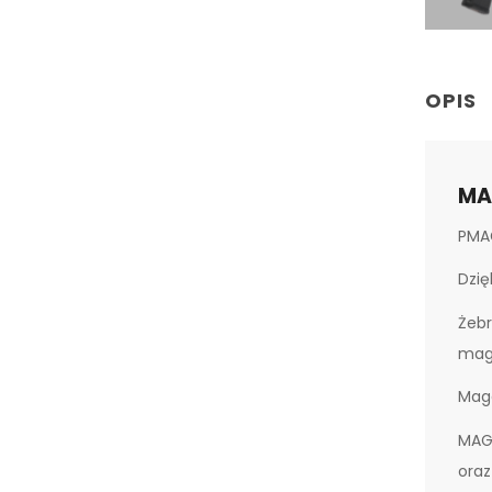
OPIS
MA
PMAG
Dzię
Żeb
mag
Maga
MAG
oraz