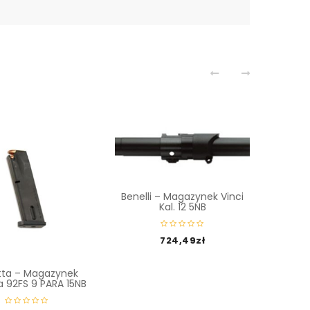
Benelli – Magazynek Vinci
Kal. 12 5NB
724,49
zł
tta – Magazynek
Bere
a 92FS 9 PARA 15NB
Bere