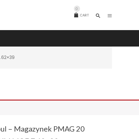
0
CART
.62×39
ul – Magazynek PMAG 20