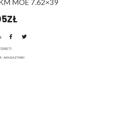
KM MOE 7.62×39
05
ZŁ
S
139571
A:
MAGAZYNKI