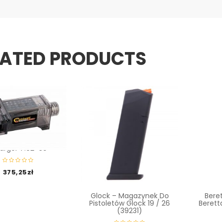
LATED PRODUCTS
 – Szybkoładowarka
gazynków AK Mag
arger 7.62×39
375,25
zł
Glock – Magazynek Do
Bere
Pistoletów Glock 19 / 26
Berett
(39231)