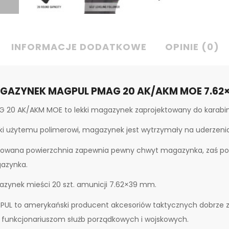
INFORMACJE DODATKOWE
OPINIE (0)
GAZYNEK MAGPUL PMAG 20 AK/AKM MOE 7.62
 20 AK/AKM MOE to lekki magazynek zaprojektowany do karabi
ki użytemu polimerowi, magazynek jest wytrzymały na uderzenia 
rowana powierzchnia zapewnia pewny chwyt magazynka, zaś po
azynka.
zynek mieści 20 szt. amunicji 7.62×39 mm.
PUL to amerykański producent akcesoriów taktycznych dobrze
 funkcjonariuszom służb porządkowych i wojskowych.