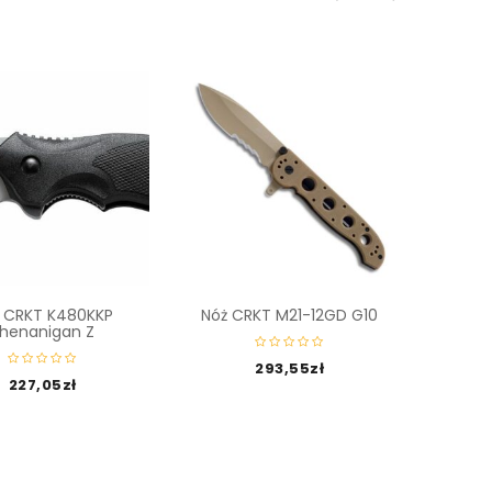
 CRKT K480KKP
Nóż CRKT M21-12GD G10
Nóż
henanigan Z
293,55
zł
227,05
zł