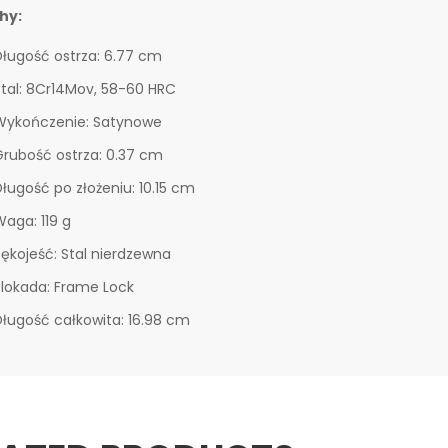
hy:
Długość ostrza: 6.77 cm
Stal: 8Cr14Mov, 58-60 HRC
Wykończenie: Satynowe
Grubość ostrza: 0.37 cm
ługość po złożeniu: 10.15 cm
Waga: 119 g
Rękojeść: Stal nierdzewna
Blokada: Frame Lock
Długość całkowita: 16.98 cm