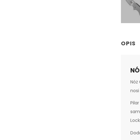
OPIS
NÓ
Nóż 
nosi
Pila
same
Lock
Doda