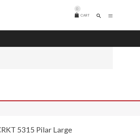
0
CART
RKT 5315 Pilar Large