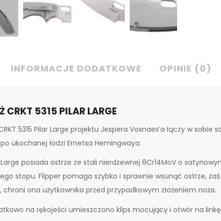
INFORMACJE DODATKOWE
OPINIE (0)
Ż CRKT 5315 PILAR LARGE
CRKT 5315 Pilar Large projektu Jespera Voxnaes’a łączy w sobie 
 po ukochanej łodzi Ernetsa Hemingwaya.
r Large posiada ostrze ze stali nierdzewnej 8Cr14MoV o satyno
go stopu. Flipper pomaga szybko i sprawnie wsunąć ostrze, z
, chroni ona użytkownika przed przypadkowym złożeniem noża.
tkowo na rękojeści umieszczono klips mocujący i otwór na linkę