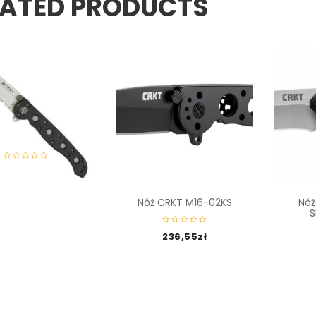
LATED PRODUCTS
 CRKT M16-10Z
198,55
zł
Nóż CRKT M16-02KS
Nóż
S
236,55
zł