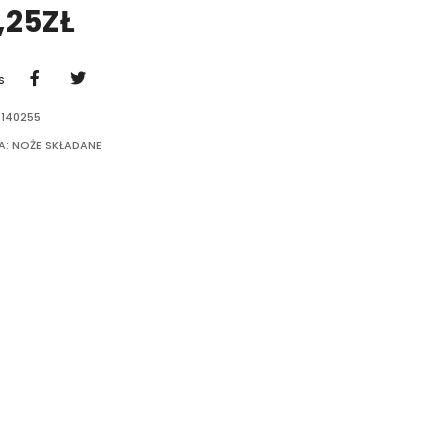
,25
ZŁ
S
-140255
A:
NOŻE SKŁADANE