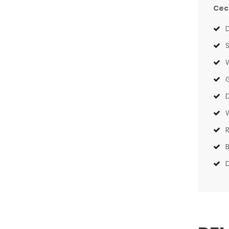
Cec
D