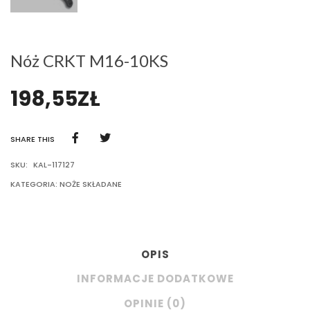
Nóż CRKT M16-10KS
198,55
ZŁ
SHARE THIS
SKU:
KAL-117127
KATEGORIA:
NOŻE SKŁADANE
OPIS
INFORMACJE DODATKOWE
OPINIE (0)