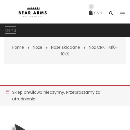
0
CART
Menu
Home
Noże
Noże składane
Nóż CRKT M16-
10KS
Sklep chwilowo nieczynny. Przepraszamy za
utrudnienia.