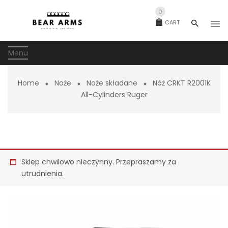
0
CART
Menu
Home
Noże
Noże składane
Nóż CRKT R2001K
All-Cylinders Ruger
Sklep chwilowo nieczynny. Przepraszamy za
utrudnienia.