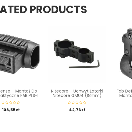
LATED PRODUCTS
fense – Montaż Do
Nitecore – Uchwyt Latarki
Fab De
Taktyczne FAB PLS-I
Nitecore GM04 (18mm)
Montaż
103,55
zł
42,76
zł