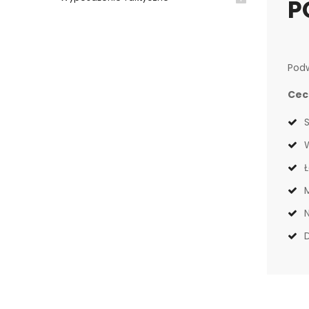
P
Podw
Cec