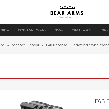
UNING
WYP. TAKTYCZNE
NOŻE
WIATRÓWKI
INNE
że
montaż - latarki
FAB Defense – Podwójna szyna mont
FAB 