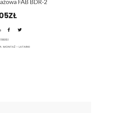
ażowa FAB BDR-2
,05
ZŁ
S
118051
A:
MONTAŻ - LATARKI