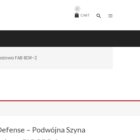
0
CART
ażowa FAB BDR-2
Defense – Podwójna Szyna