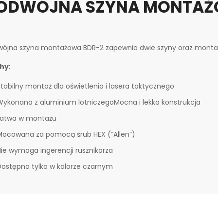
ODWÓJNA SZYNA MONTAŻO
ójna szyna montażowa BDR-2 zapewnia dwie szyny oraz montaż n
hy
:
Stabilny montaż dla oświetlenia i lasera taktycznego
Wykonana z aluminium lotniczegoMocna i lekka konstrukcja
Łatwa w montażu
Mocowana za pomocą śrub HEX (“Allen”)
Nie wymaga ingerencji rusznikarza
Dostępna tylko w kolorze czarnym