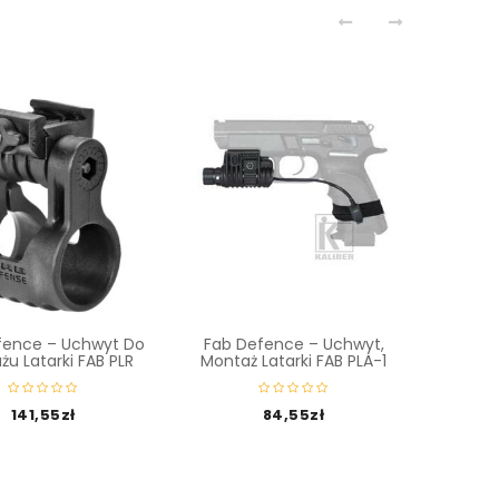
fence – Uchwyt Do
Fab Defence – Uchwyt,
Leaper
u Latarki FAB PLR
Montaż Latarki FAB PLA-1
45 
141,55
zł
84,55
zł