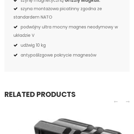
szynę magnetyczną
Grizzly MagRail:
szyna montażowa picatinny zgodna ze
standardem NATO
podwójny ultra mocny magnes neodymowy w
układzie V
udźwig 10 kg
antypoślizgowe pokrycie magnesów
RELATED PRODUCTS