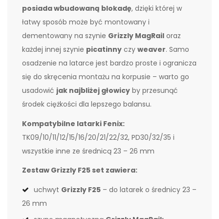
posiada wbudowaną blokadę
, dzięki której w
łatwy sposób może być montowany i
dementowany na szynie
Grizzly MagRail
oraz
każdej innej szynie
picatinny
czy
weaver
. Samo
osadzenie na latarce jest bardzo proste i ogranicza
się do skręcenia montażu na korpusie – warto go
usadowić
jak najbliżej głowicy
by przesunąć
środek ciężkości dla lepszego balansu.
Kompatybilne latarki Fenix:
TK09/10/11/12/15/16/20/21/22/32, PD30/32/35 i
wszystkie inne ze średnicą 23 – 26 mm
Zestaw Grizzly F25 set zawiera:
uchwyt
Grizzly F25
– do latarek o średnicy 23 –
26 mm