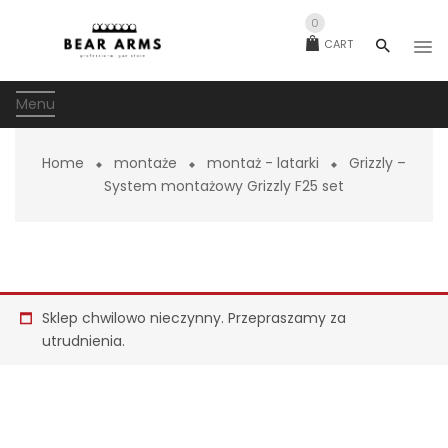
0
CART
Menu
Home
montaże
montaż - latarki
Grizzly –
System montażowy Grizzly F25 set
Sklep chwilowo nieczynny. Przepraszamy za
utrudnienia.